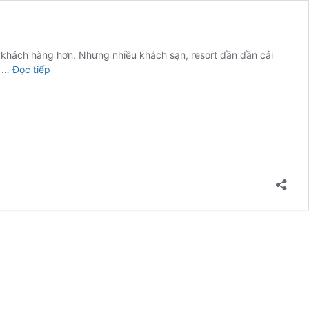
u khách hàng hơn. Nhưng nhiều khách sạn, resort dần dần cải
100+
ứ …
Đọc tiếp
bộ
bình
sứ
nhà
tắm
dành
cho
khách
sạn
ngày
[time]