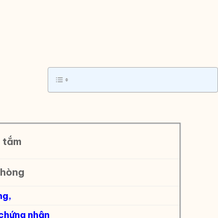
 tắm
phòng
ng,
 chứng nhận