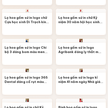
hoa LHGS-118
LHGS-116
Lọ hoa gốm sứ in logo chữ
Lọ hoa gốm sứ in chữ Kỷ
Cựu học sinh Di Trạch kính
niệm 30 năm hội học sinh
tặng dáng bom màu trắng
dáng bom màu trắng vẽ
vẽ hoa sen LHGS-115
hoa LHGS-119
Lọ hoa gốm sứ in logo Chi
Lọ hoa gốm sứ in logo
bộ 3 dáng bom màu men
Agribank dáng ly thắt màu
rạn vẽ sen xanh LHGS-114
trắng vẽ hoa LHGS-113
Lọ hoa gốm sứ in logo 365
Lọ hoa gốm sứ in logo kỉ
Dental dáng cổ rụt màu
niệm 41 năm ngày Nhà giáo
trắng vẽ hoa viền kim
Việt Nam miệng cá khoét
LHGS-112
màu trắng viền kim LHGS-
111
Lọ hoa gốm sứ in chữ Kỷ
Bình hoa gốm sứ in logo