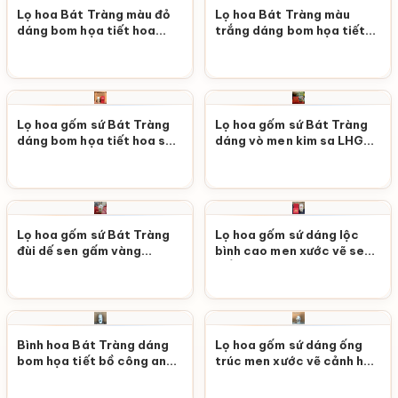
Lọ hoa Bát Tràng màu đỏ
Lọ hoa Bát Tràng màu
dáng bom họa tiết hoa
trắng dáng bom họa tiết
màu xanh vẽ tay LHGS-88
hoa sen hồng nhụy vàng vẽ
tay LHGS-87
Lọ hoa gốm sứ Bát Tràng
Lọ hoa gốm sứ Bát Tràng
dáng bom họa tiết hoa sen
dáng vò men kim sa LHGS-
vàng LHGS-86
85
Lọ hoa gốm sứ Bát Tràng
Lọ hoa gốm sứ dáng lộc
đùi dế sen gấm vàng
bình cao men xước vẽ sen
LHGS-84
trắng lá xanh LHGS-83
Bình hoa Bát Tràng dáng
Lọ hoa gốm sứ dáng ống
bom họa tiết bồ công anh
trúc men xước vẽ cảnh hội
trong giỏ LHGS-81
an LHGS-82