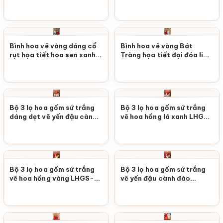
LHGS-96
trắng lá xanh LHGS-95
Bình hoa vẽ vàng dáng cổ
Bình hoa vẽ vàng Bát
rụt họa tiết hoa sen xanh
Tràng họa tiết đại đóa liên
vàng kim LHGS-94
hoa LHGS-93
Bộ 3 lọ hoa gốm sứ trắng
Bộ 3 lọ hoa gốm sứ trắng
dáng dẹt vẽ yến đậu cành
vẽ hoa hồng lá xanh LHGS-
đào LHGS-92
91
Bộ 3 lọ hoa gốm sứ trắng
Bộ 3 lọ hoa gốm sứ trắng
vẽ hoa hồng vàng LHGS-
vẽ yến đậu cành đào
90
LHGS-89