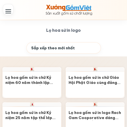
Skip
to
content
Lọ hoa sứ in logo
Lọ hoa gốm sứ in chữ Kỷ
Lọ hoa gốm sứ in chữ Giáo
niệm 60 năm thành lập
Hội Phật Giáo cùng đảng
dáng bom màu trắng vẽ
dáng ống màu trắng vẽ
hoa LHGS-120
hoa sen LHGS-117
Lọ hoa gốm sứ in chữ Kỷ
Lọ hoa gốm sứ in logo Rach
niệm 25 năm tập thể lớp
Gam Cooporative dáng
dáng bom màu trắng vẽ
bom màu trắng vẽ hoa sen