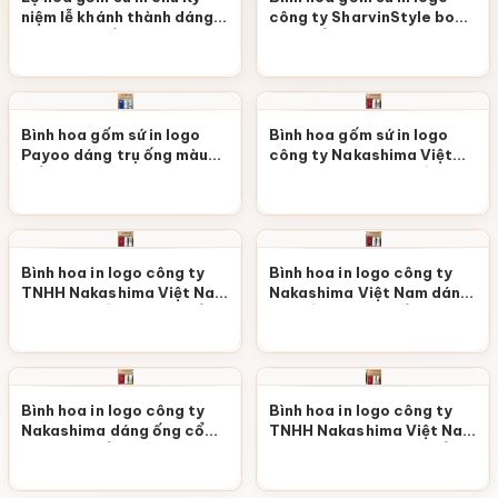
niệm lễ khánh thành dáng
công ty SharvinStyle bom
bom màu trắng vẽ cành
màu trắng kem vẽ hoa sen
đào hồng phớt LHGS-110
LHGS-109
Bình hoa gốm sứ in logo
Bình hoa gốm sứ in logo
Payoo dáng trụ ống màu
công ty Nakashima Việt
trắng vẽ hoa LHGS-108
Nam dáng trụ ống cổ hẹp
màu trắng vẽ cảnh Hội An
LHGS-107
Bình hoa in logo công ty
Bình hoa in logo công ty
TNHH Nakashima Việt Nam
Nakashima Việt Nam dáng
dáng trụ cổ hẹp màu trắng
trụ cổ hẹp màu trắng vẽ
vẽ hoa mẫu đơn hồng
hoa LHGS-105
LHGS-106
Bình hoa in logo công ty
Bình hoa in logo công ty
Nakashima dáng ống cổ
TNHH Nakashima Việt Nam
hẹp màu trắng vẽ sen hồng
dáng búp măng màu trắng
LHGS-104
vẽ hoa lá LHGS-103