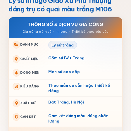
Ly sứ in logo Giáo Xứ Phú Thượng
dáng trụ có quai màu trắng M106
THÔNG SỐ & DỊCH VỤ GIA CÔNG
DANH MỤC
Ly sứ trắng
Gốm sứ Bát Tràng
CHẤT LIỆU
Men sứ cao cấp
DÒNG MEN
Theo mẫu có sẵn hoặc thiết kế
KIỂU DÁNG
riêng
Bát Tràng, Hà Nội
XUẤT XỨ
Cam kết đúng mẫu, đúng chất
CAM KẾT
lượng