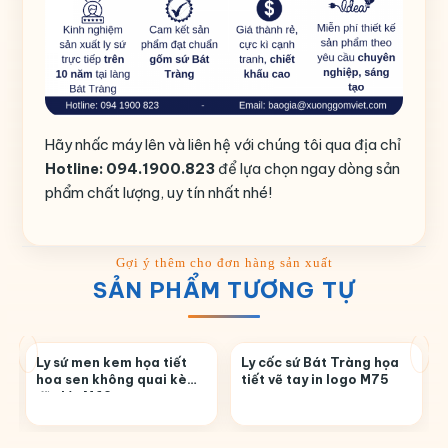
Hãy nhấc máy lên và liên hệ với chúng tôi qua địa chỉ
Hotline: 094.1900.823
để lựa chọn ngay dòng sản
phẩm chất lượng, uy tín nhất nhé!
SẢN PHẨM TƯƠNG TỰ
g
Ly sứ men kem họa tiết
Ly cốc sứ Bát Tràng họa
hoa sen không quai kèm
tiết vẽ tay in logo M75
đĩa lót M62