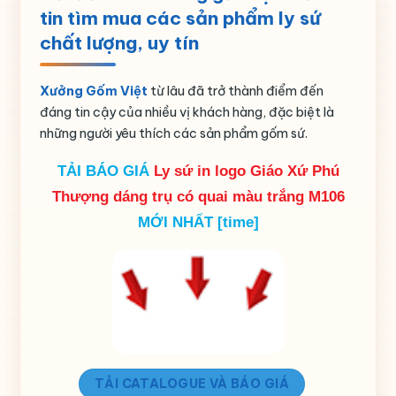
tin tìm mua các sản phẩm ly sứ
Họa tiết
In chữ
chất lượng, uy tín
Nguồn gốc
Gia Lâm- Bát Tràng – Hà Nội
Xưởng Gốm Việt
từ lâu đã trở thành điểm đến
đáng tin cậy của nhiều vị khách hàng, đặc biệt là
những người yêu thích các sản phẩm gốm sứ.
TẢI BÁO GIÁ
Ly sứ in logo Giáo Xứ Phú
Thượng dáng trụ có quai màu trắng M106
MỚI NHẤT [time]
TẢI CATALOGUE VÀ BÁO GIÁ