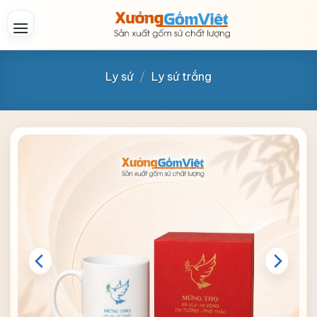
Skip
to
content
Ly sứ
/
Ly sứ trắng