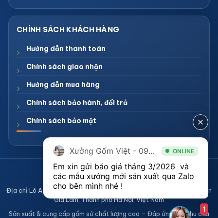
Hướng dẫn thanh toán
Chính sách giao nhận
Hướng dẫn mua hàng
Chính sách bảo hành, đổi trả
Chính sách bảo mật
Xưởng Gốm Việt - 094.1900.823
ONLINE
Em xin gửi báo giá tháng 3/2026  và 
CÔNG TY TNHH XƯỞNG GỐM VIỆT
các mẫu xưởng mới sản xuất qua Zalo 
Mã số thuế 0108836921
cho bên mình nhé ! 
Địa chỉ Lô A2, Khu sản xuất làng nghề Bát Tràng, Xã Bát Tràng, Huyện
Gia Lâm, Thành phố Hà Nội, Việt Nam
1
Sản xuất & cung cấp gốm sứ chất lượng cao – Đáp ứng mọi nhu cầu