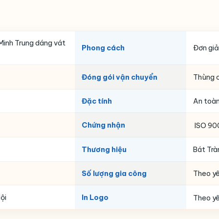
 Minh Trung dáng vát
Phong cách
Đơn giả
Đóng gói vận chuyển
Thùng c
Đặc tính
An toàn
Chứng nhận
ISO 90
Thương hiệu
Bát Trà
Số lượng gia công
Theo y
ội
In Logo
Theo y