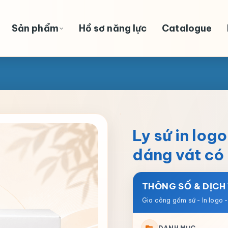
Sản phẩm
Hồ sơ năng lực
Catalogue
Ly sứ in log
dáng vát có
THÔNG SỐ & DỊCH