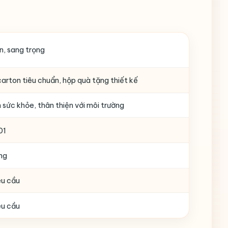
n, sang trọng
arton tiêu chuẩn, hộp quà tặng thiết kế
 sức khỏe, thân thiện với môi trường
01
ng
êu cầu
êu cầu