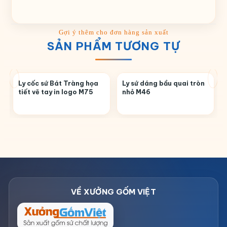
SẢN PHẨM TƯƠNG TỰ
Ly cốc sứ Bát Tràng họa
Ly sứ dáng bầu quai tròn
tiết vẽ tay in logo M75
nhỏ M46