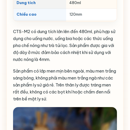
Dung tích
480ml
Vò
Chiều cao
120mm
Hìn
Bề ngang bao gồm quai
120mm
Hìn
CTS-M2 có dung tích lớn lên đến 480ml, phù hợp sử
Độ dày
4mm
Trọ
dụng cho uống nước, uống bia hoặc các thức uống
pha chế nóng như trà túi lọc. Sản phẩm được gia với
Đường kính miệng
80mm
Có 
độ dày ở mức đảm bảo cách nhiệt khi sử dụng với
nước nóng là 4mm.
Sản phẩm có lớp men mịn bên ngoài, màu men trắng
sáng bóng, không phải màu men trắng ngà như các
sản phẩm ly sứ giá rẻ. Trên thân ly được tráng men
rất đều, không có các bọt khí hoặc chấm đen nổi
trên bề mặt ly sứ.