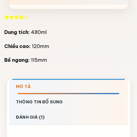
4.00
1
trên
5 dựa
Dung tích:
480ml
trên
đánh
giá
Chiều cao:
120mm
Bề ngang:
115mm
MÔ TẢ
THÔNG TIN BỔ SUNG
ĐÁNH GIÁ (1)