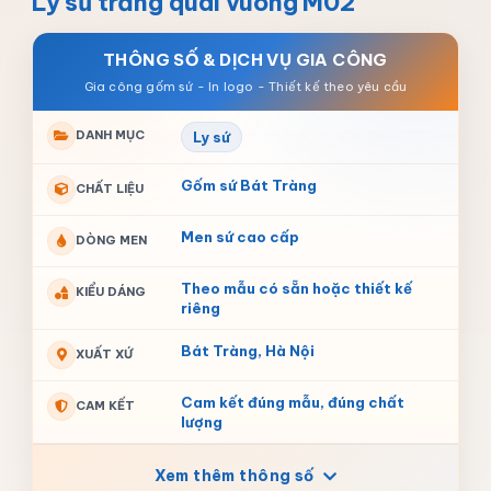
Ly sứ trắng quai vuông M02
THÔNG SỐ & DỊCH VỤ GIA CÔNG
DANH MỤC
Ly sứ
Gốm sứ Bát Tràng
CHẤT LIỆU
Men sứ cao cấp
DÒNG MEN
Theo mẫu có sẵn hoặc thiết kế
KIỂU DÁNG
riêng
Bát Tràng, Hà Nội
XUẤT XỨ
Cam kết đúng mẫu, đúng chất
CAM KẾT
lượng
Xem thêm thông số