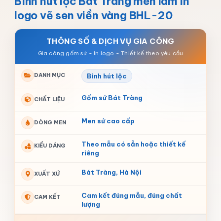
Bình hút lộc Bát Tràng men lam in
logo vẽ sen viền vàng BHL-20
THÔNG SỐ & DỊCH VỤ GIA CÔNG
DANH MỤC
Bình hút lộc
Gốm sứ Bát Tràng
CHẤT LIỆU
Men sứ cao cấp
DÒNG MEN
Theo mẫu có sẵn hoặc thiết kế
KIỂU DÁNG
riêng
Bát Tràng, Hà Nội
XUẤT XỨ
Cam kết đúng mẫu, đúng chất
CAM KẾT
lượng