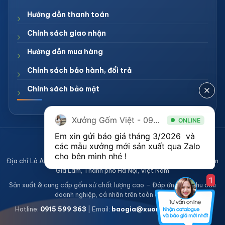
Hướng dẫn thanh toán
Chính sách giao nhận
Hướng dẫn mua hàng
Chính sách bảo hành, đổi trả
Chính sách bảo mật
Xưởng Gốm Việt - 094.1900.823
ONLINE
Em xin gửi báo giá tháng 3/2026  và 
CÔNG TY TNHH XƯỞNG GỐM VIỆT
các mẫu xưởng mới sản xuất qua Zalo 
Mã số thuế 0108836921
cho bên mình nhé ! 
Địa chỉ Lô A2, Khu sản xuất làng nghề Bát Tràng, Xã Bát Tràng, Huyện
Gia Lâm, Thành phố Hà Nội, Việt Nam
1
Sản xuất & cung cấp gốm sứ chất lượng cao – Đáp ứng mọi nhu cầu
doanh nghiệp, cá nhân trên toàn quốc
Hotline:
0915 599 363
| Email:
baogia@xuonggomviet.com