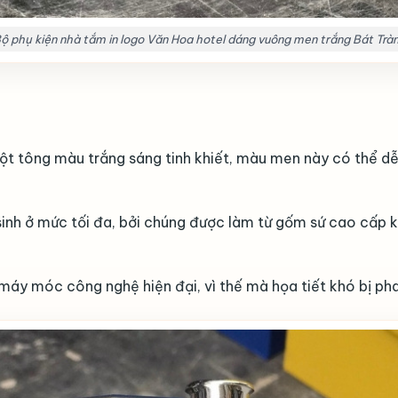
ộ phụ kiện nhà tắm in logo Văn Hoa hotel dáng vuông men trắng Bát Trà
ột tông màu trắng sáng tinh khiết, màu men này có thể dễ
h ở mức tối đa, bởi chúng được làm từ gốm sứ cao cấp kh
g máy móc công nghệ hiện đại, vì thế mà họa tiết khó bị p