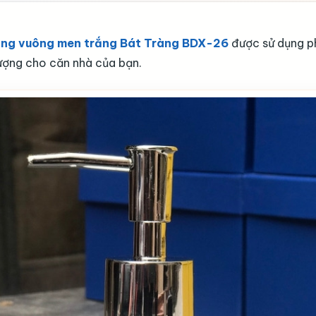
dáng vuông men trắng Bát Tràng BDX-26
được sử dụng ph
hượng cho căn nhà của bạn.