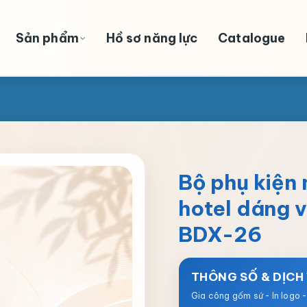
Sản phẩm
Hồ sơ năng lực
Catalogue
Bộ phụ kiện 
hotel dáng 
BDX-26
THÔNG SỐ & DỊCH