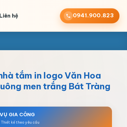
0941.900.823
Liên hệ
nhà tắm in logo Văn Hoa
vuông men trắng Bát Tràng
 VỤ GIA CÔNG