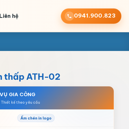
0941.900.823
Liên hệ
en thấp ATH-02
 VỤ GIA CÔNG
Ấm chén in logo