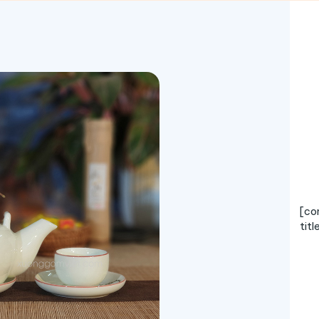
[co
tit