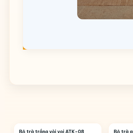
Bộ trà trắng vòi voi ATK-08
Bộ trà 