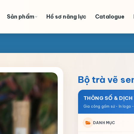
Sản phẩm
Hồ sơ năng lực
Catalogue
Bộ trà vẽ s
THÔNG SỐ & DỊCH
DANH MỤC