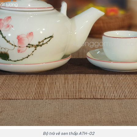
Bộ trà vẽ sen thấp ATH-02