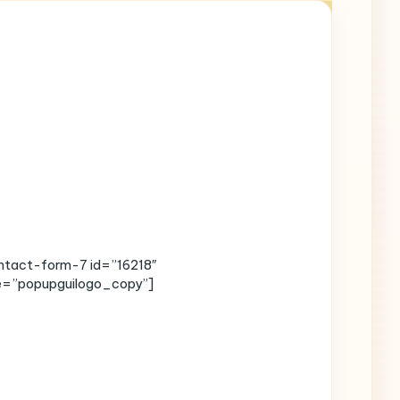
ntact-form-7 id=”16218″
le=”popupguilogo_copy”]