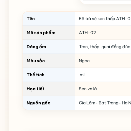
Tên
Bộ trà vẽ sen thấp ATH-0
Mã sản phẩm
ATH-02
Dáng ấm
Tròn, thấp, quai đồng đúc
Màu sắc
Ngọc
Thể tích
ml
Họa tiết
Sen và lá
Nguồn gốc
Gia Lâm- Bát Tràng- Hà N