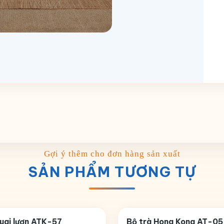
SẢN PHẨM TƯƠNG TỰ
quai lượn ATK-57
Bộ trà Hong Kong AT-05