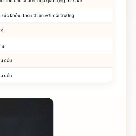
arton tiêu chuẩn, hộp quà tặng thiết kế
 sức khỏe, thân thiện với môi trường
01
ng
êu cầu
êu cầu