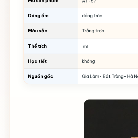
Mã sản phẩm
AT-57
Dáng ấm
dáng tròn
Màu sắc
Trắng trơn
Thể tích
ml
Họa tiết
không
Nguồn gốc
Gia Lâm- Bát Tràng- Hà N