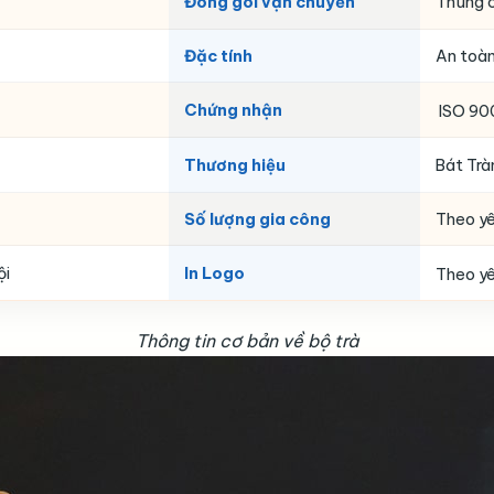
Đóng gói vận chuyển
Thùng c
Đặc tính
An toàn
Chứng nhận
ISO 90
Thương hiệu
Bát Trà
Số lượng gia công
Theo y
ội
In Logo
Theo y
Thông tin cơ bản về bộ trà