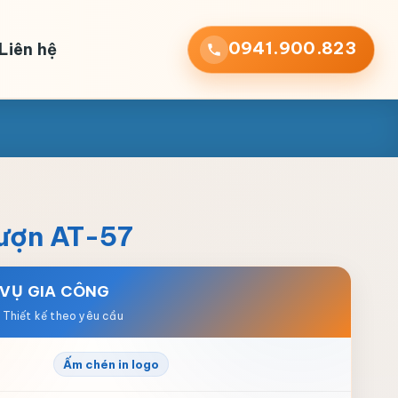
0941.900.823
Liên hệ
lượn AT-57
 VỤ GIA CÔNG
Ấm chén in logo