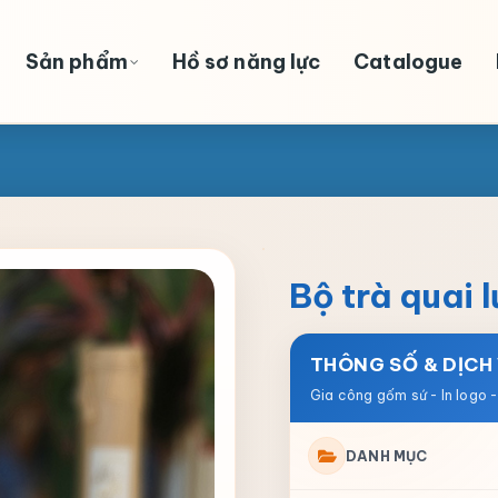
Sản phẩm
Hồ sơ năng lực
Catalogue
Bộ trà quai 
THÔNG SỐ & DỊCH
DANH MỤC