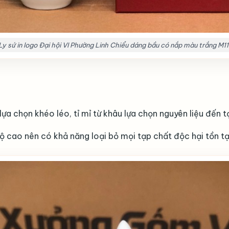
Ly sứ in logo Đại hội VI Phường Linh Chiểu dáng bầu có nắp màu trắng M11
ựa chọn khéo léo, tỉ mỉ từ khâu lựa chọn nguyên liệu đến 
ộ cao nên có khả năng loại bỏ mọi tạp chất độc hại tồn tạ