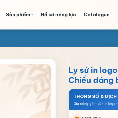
Sản phẩm
Hồ sơ năng lực
Catalogue
Ly sứ in log
Chiểu dáng 
THÔNG SỐ & DỊCH