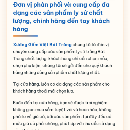
Đơn vị phân phối và cung cấp đa
Thể tích
ml
dạng các sản phẩm ly sứ chất
Họa tiết
In chữ
lượng, chính hãng đến tay khách
hàng
Nguồn gốc
Gia Lâm- Bát Tràng – Hà Nội
Xưởng Gốm Việt Bát Tràng
chúng tôi là đơn vị
chuyên cung cấp các sản phẩm ly sứ trắng Bát
Tràng chất lượng, khách hàng chỉ cần chọn mẫu,
chọn phụ kiện, chúng tôi sẽ gửi đến cho quý khách
hàng những dòng sản phẩm chất lượng nhất.
Tại cửa hàng, luôn có đa dạng các sản phẩm cho
khách hàng thoải mái chọn lựa.
Bước đến tại cửa hàng, bạn sẽ được trải nghiệm
không gian mua sắm tuyệt vời và hoàn hảo, không
phải lo về giá cả, bởi các sản phẩm tại đây đều có
mức giá cả phải chăng, phù hợp với nhu cầu sử dụng