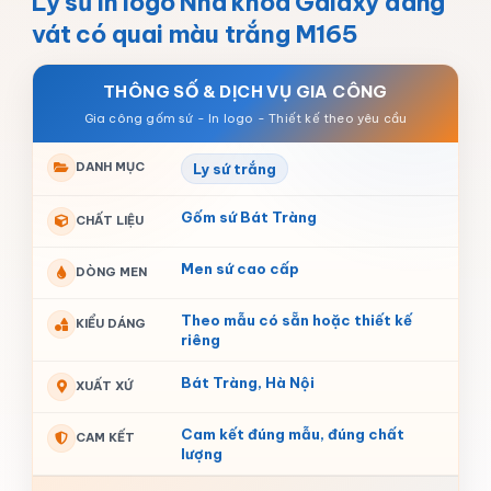
Ly sứ in logo Nha khoa Galaxy dáng
vát có quai màu trắng M165
THÔNG SỐ & DỊCH VỤ GIA CÔNG
DANH MỤC
Ly sứ trắng
Gốm sứ Bát Tràng
CHẤT LIỆU
Men sứ cao cấp
DÒNG MEN
Theo mẫu có sẵn hoặc thiết kế
KIỂU DÁNG
riêng
Bát Tràng, Hà Nội
XUẤT XỨ
Cam kết đúng mẫu, đúng chất
CAM KẾT
lượng