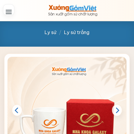
Skip
to
content
Ly sứ
/
Ly sứ trắng