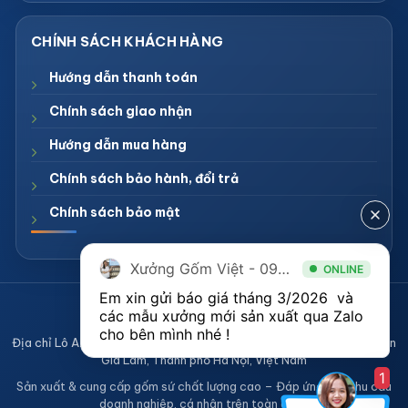
Hướng dẫn thanh toán
Chính sách giao nhận
Hướng dẫn mua hàng
Chính sách bảo hành, đổi trả
Chính sách bảo mật
Xưởng Gốm Việt - 094.1900.823
ONLINE
Em xin gửi báo giá tháng 3/2026  và 
CÔNG TY TNHH XƯỞNG GỐM VIỆT
các mẫu xưởng mới sản xuất qua Zalo 
Mã số thuế 0108836921
cho bên mình nhé ! 
Địa chỉ Lô A2, Khu sản xuất làng nghề Bát Tràng, Xã Bát Tràng, Huyện
Gia Lâm, Thành phố Hà Nội, Việt Nam
1
Sản xuất & cung cấp gốm sứ chất lượng cao – Đáp ứng mọi nhu cầu
doanh nghiệp, cá nhân trên toàn quốc