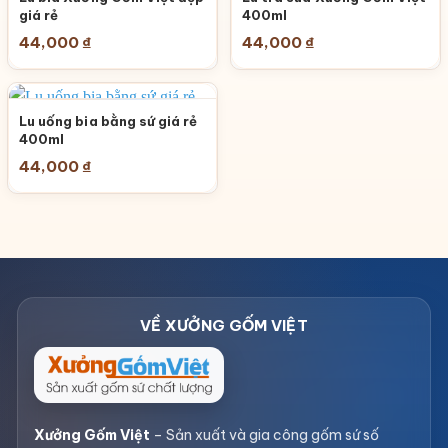
giá rẻ
400ml
44,000
₫
44,000
₫
Lu uống bia bằng sứ giá rẻ
400ml
44,000
₫
Xưởng Gốm Việt
– Sản xuất và gia công gốm sứ số