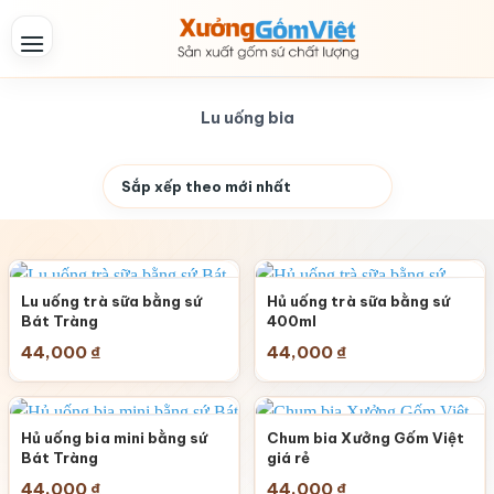
Skip
to
content
Lu uống bia
Lu uống trà sữa bằng sứ
Hủ uống trà sữa bằng sứ
Bát Tràng
400ml
44,000
₫
44,000
₫
Hủ uống bia mini bằng sứ
Chum bia Xưởng Gốm Việt
Bát Tràng
giá rẻ
44,000
₫
44,000
₫