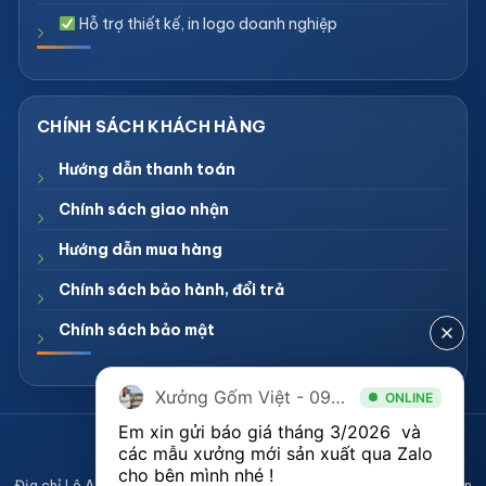
Hỗ trợ thiết kế, in logo doanh nghiệp
Hướng dẫn thanh toán
Chính sách giao nhận
Hướng dẫn mua hàng
Chính sách bảo hành, đổi trả
Chính sách bảo mật
Xưởng Gốm Việt - 094.1900.823
ONLINE
Em xin gửi báo giá tháng 3/2026  và 
CÔNG TY TNHH XƯỞNG GỐM VIỆT
các mẫu xưởng mới sản xuất qua Zalo 
Mã số thuế 0108836921
cho bên mình nhé ! 
Địa chỉ Lô A2, Khu sản xuất làng nghề Bát Tràng, Xã Bát Tràng, Huyện