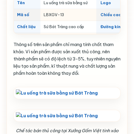
Tên
Lu uống trà sữa bằng sứ
Logo
Mã số
LBXGV-13
Chiều cao
Chất liệu
Sứ Bát Tràng cao cấp
Đường kính
Sản xuất
Xưởng Gốm Việt Bát Tràng
Dung tích
Thông số trên sản phẩm chỉ mang tính chất tham
Màu sắc
Vàng tươi
Đặc tính
khảo. Vì sản phẩm được sản xuất thủ công, nên
thành phẩm sẽ có độ lệch từ 3-5%, tuy nhiên nguyên
Kiểu dáng
Chữ nhật đứng đáy vuông
Quy chuẩn kỹ th
liệu tạo sản phẩm, kĩ thuật nung và chất lượng sản
phẩm hoàn toàn không thay đổi.
Chế tác bán thủ công tại Xưởng Gốm Việt tinh xảo