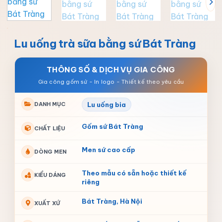
Lu uống trà sữa bằng sứ Bát Tràng
THÔNG SỐ & DỊCH VỤ GIA CÔNG
DANH MỤC
Lu uống bia
Gốm sứ Bát Tràng
CHẤT LIỆU
Men sứ cao cấp
DÒNG MEN
Theo mẫu có sẵn hoặc thiết kế
KIỂU DÁNG
riêng
Bát Tràng, Hà Nội
XUẤT XỨ