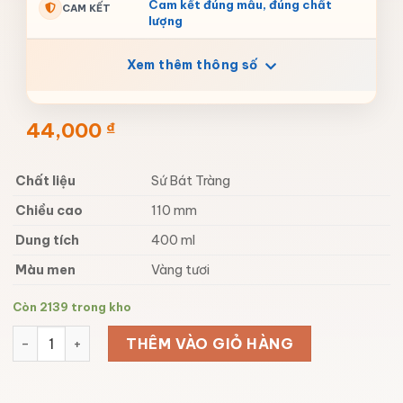
Cam kết đúng mẫu, đúng chất
CAM KẾT
lượng
Xem thêm thông số
44,000
₫
Chất liệu
Sứ Bát Tràng
Chiều cao
110 mm
Dung tích
400 ml
Màu men
Vàng tươi
Còn 2139 trong kho
Lu uống trà sữa bằng sứ Bát Tràng số lượng
THÊM VÀO GIỎ HÀNG