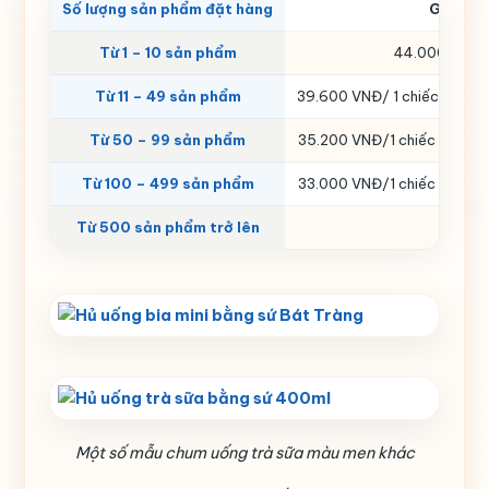
Số lượng sản phẩm đặt hàng
Giá thà
Từ 1 – 10 sản phẩm
44.000 VNĐ/ 
Từ 11 – 49 sản phẩm
39.600 VNĐ/ 1 chiếc (Giảm 1
Từ 50 – 99 sản phẩm
35.200 VNĐ/1 chiếc (Giảm 2
Từ 100 – 499 sản phẩm
33.000 VNĐ/1 chiếc (Giảm 2
Từ 500 sản phẩm trở lên
Liên hệ
Một số mẫu chum uống trà sữa màu men khác