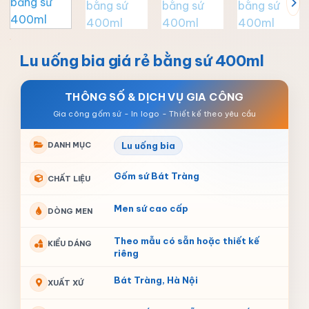
Lu uống bia giá rẻ bằng sứ 400ml
THÔNG SỐ & DỊCH VỤ GIA CÔNG
DANH MỤC
Lu uống bia
Gốm sứ Bát Tràng
CHẤT LIỆU
Men sứ cao cấp
DÒNG MEN
Theo mẫu có sẵn hoặc thiết kế
KIỂU DÁNG
riêng
Bát Tràng, Hà Nội
XUẤT XỨ