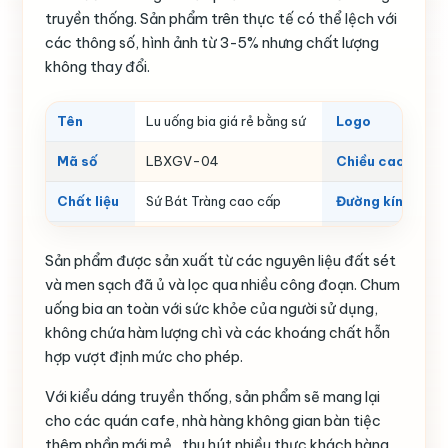
truyền thống. Sản phẩm trên thực tế có thể lệch với
các thông số, hình ảnh từ 3-5% nhưng chất lượng
không thay đổi.
Tên
Lu uống bia giá rẻ bằng sứ
Logo
Mã số
LBXGV-04
Chiều cao
Chất liệu
Sứ Bát Tràng cao cấp
Đường kính
Sản xuất
Xưởng Gốm Việt Bát Tràng
Dung tích
Sản phẩm được sản xuất từ các nguyên liệu đất sét
Màu sắc
Nâu hạt dẻ
Đặc tính
và men sạch đã ủ và lọc qua nhiều công đoạn. Chum
uống bia an toàn với sức khỏe của người sử dụng,
Kiểu dáng
Bầu tròn truyền thống
Quy chuẩn kỹ th
không chứa hàm lượng chì và các khoáng chất hỗn
hợp vượt định mức cho phép.
Với kiểu dáng truyền thống, sản phẩm sẽ mang lại
cho các quán cafe, nhà hàng không gian bàn tiệc
thêm phần mới mẻ, thu hút nhiều thực khách hàng