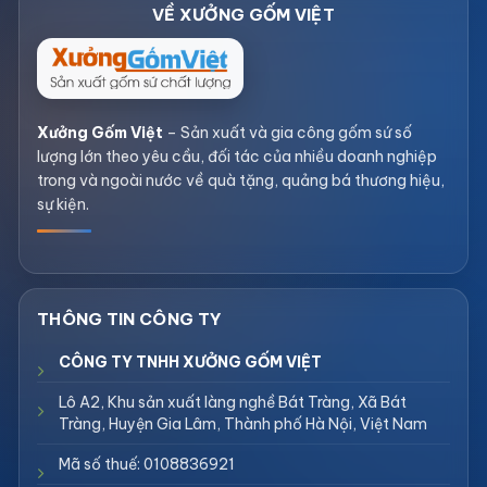
Xưởng Gốm Việt
– Sản xuất và gia công gốm sứ số
lượng lớn theo yêu cầu, đối tác của nhiều doanh nghiệp
trong và ngoài nước về quà tặng, quảng bá thương hiệu,
sự kiện.
CÔNG TY TNHH XƯỞNG GỐM VIỆT
Lô A2, Khu sản xuất làng nghề Bát Tràng, Xã Bát
Tràng, Huyện Gia Lâm, Thành phố Hà Nội, Việt Nam
Mã số thuế: 0108836921