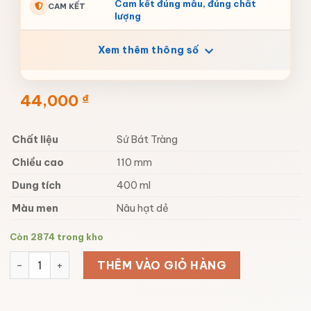
Cam kết đúng mẫu, đúng chất
CAM KẾT
lượng
Xem thêm thông số
44,000
₫
Chất liệu
Sứ Bát Tràng
Chiều cao
110 mm
Dung tích
400 ml
Màu men
Nâu hạt dẻ
Còn 2874 trong kho
Lu uống bia giá rẻ bằng sứ 400ml số lượng
THÊM VÀO GIỎ HÀNG