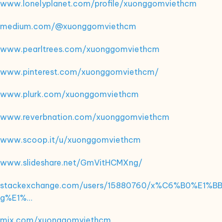
www.lonelyplanet.com/profile/xuonggomviethcm
medium.com/@xuonggomviethcm
www.pearltrees.com/xuonggomviethcm
www.pinterest.com/xuonggomviethcm/
www.plurk.com/xuonggomviethcm
www.reverbnation.com/xuonggomviethcm
www.scoop.it/u/xuonggomviethcm
www.slideshare.net/GmVitHCMXng/
stackexchange.com/users/15880760/x%C6%B0%E1%B
g%E1%…
mix.com/xuonggomviethcm