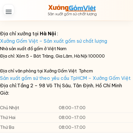
Skip
to
content
Địa chỉ xưởng tại
Hà Nội
:
Xưởng Gốm Việt – Sản xuất gốm sứ chất lượng
Nhà sản xuất đồ gốm ở Việt Nam
Địa chỉ: Xóm 5 – Bát Tràng
, Gia Lâm, Hà Nội 100000
Địa chỉ văn phòng tại Xưởng Gốm Việt Tphcm
Sản xuất gốm sứ theo yêu cầu TpHCM – Xưởng Gốm Việt
Địa chỉ:Tầng 2 –
98 Võ Thị Sáu, Tân Định, Hồ Chí Minh
Giờ:
Chủ Nhật
08:00–17:00
Thứ Hai
08:00–17:00
Thứ Ba
08:00–17:00