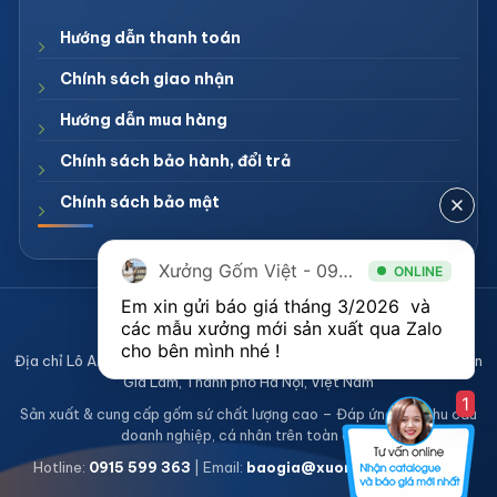
Hướng dẫn thanh toán
Chính sách giao nhận
Hướng dẫn mua hàng
Chính sách bảo hành, đổi trả
Chính sách bảo mật
Xưởng Gốm Việt - 094.1900.823
ONLINE
Em xin gửi báo giá tháng 3/2026  và 
CÔNG TY TNHH XƯỞNG GỐM VIỆT
các mẫu xưởng mới sản xuất qua Zalo 
Mã số thuế 0108836921
cho bên mình nhé ! 
Địa chỉ Lô A2, Khu sản xuất làng nghề Bát Tràng, Xã Bát Tràng, Huyện
Gia Lâm, Thành phố Hà Nội, Việt Nam
1
Sản xuất & cung cấp gốm sứ chất lượng cao – Đáp ứng mọi nhu cầu
doanh nghiệp, cá nhân trên toàn quốc
Hotline:
0915 599 363
| Email:
baogia@xuonggomviet.com