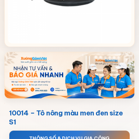
10014 – Tô nông màu men đen size
S1
THÔNG SỐ & DỊCH VỤ GIA CÔNG