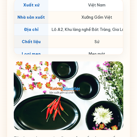
Xuất xứ
Việt Nam
Nhà sản xuất
Xưởng Gốm Việt
Địa chỉ
Lô A2, Khu làng nghề Bát Tràng, Gia Lâm, Hà 
Chất liệu
Sứ
Loại men
Men mát
Màu sắc
Đen