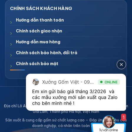
Hướng dẫn thanh toán
Chính sách giao nhận
Hướng dẫn mua hàng
Chính sách bảo hành, đổi trả
Chính sách bảo mật
Xưởng Gốm Việt - 094.1900.823
ONLINE
Em xin gửi báo giá tháng 3/2026  và 
CÔNG TY TNHH XƯỞNG GỐM VIỆT
các mẫu xưởng mới sản xuất qua Zalo 
Mã số thuế 0108836921
cho bên mình nhé ! 
Địa chỉ Lô A2, Khu sản xuất làng nghề Bát Tràng, Xã Bát Tràng, Huyện
Gia Lâm, Thành phố Hà Nội, Việt Nam
1
Sản xuất & cung cấp gốm sứ chất lượng cao – Đáp ứng mọi nhu cầu
doanh nghiệp, cá nhân trên toàn quốc