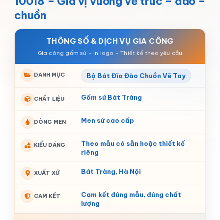
10018 – Gia vị vuông vẽ trúc – đào –
chuồn
THÔNG SỐ & DỊCH VỤ GIA CÔNG
DANH MỤC
Bộ Bát Đĩa Đào Chuồn Vẽ Tay
Gốm sứ Bát Tràng
CHẤT LIỆU
Men sứ cao cấp
DÒNG MEN
Theo mẫu có sẵn hoặc thiết kế
KIỂU DÁNG
riêng
Bát Tràng, Hà Nội
XUẤT XỨ
Cam kết đúng mẫu, đúng chất
CAM KẾT
lượng