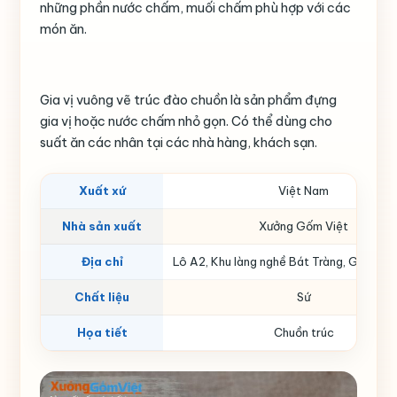
những phần nước chấm, muối chấm phù hợp với các
món ăn.
Gia vị vuông vẽ trúc đào chuồn là sản phẩm đựng
gia vị hoặc nước chấm nhỏ gọn. Có thể dùng cho
suất ăn các nhân tại các nhà hàng, khách sạn.
Xuất xứ
Việt Nam
Nhà sản xuất
Xưởng Gốm Việt
Địa chỉ
Lô A2, Khu làng nghề Bát Tràng, Gia Lâm,
Chất liệu
Sứ
Họa tiết
Chuồn trúc
Màu sắc họa tiết
Xanh lá