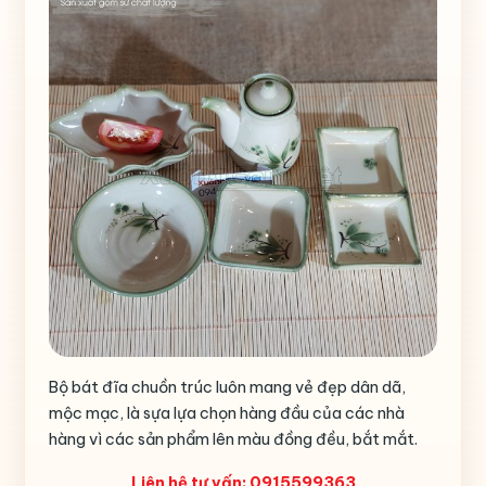
Màu men
Trắng xám
Bộ bát đĩa chuồn trúc luôn mang vẻ đẹp dân dã,
mộc mạc, là sựa lựa chọn hàng đầu của các nhà
hàng vì các sản phẩm lên màu đồng đều, bắt mắt.
Liên hệ tư vấn: 0915599363