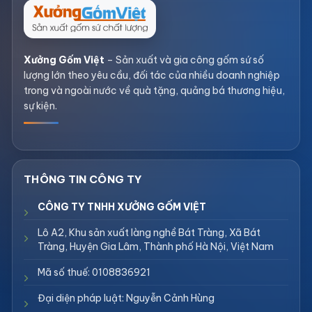
Xưởng Gốm Việt
– Sản xuất và gia công gốm sứ số
lượng lớn theo yêu cầu, đối tác của nhiều doanh nghiệp
trong và ngoài nước về quà tặng, quảng bá thương hiệu,
sự kiện.
CÔNG TY TNHH XƯỞNG GỐM VIỆT
Lô A2, Khu sản xuất làng nghề Bát Tràng, Xã Bát
Tràng, Huyện Gia Lâm, Thành phố Hà Nội, Việt Nam
Mã số thuế: 0108836921
Đại diện pháp luật: Nguyễn Cảnh Hùng