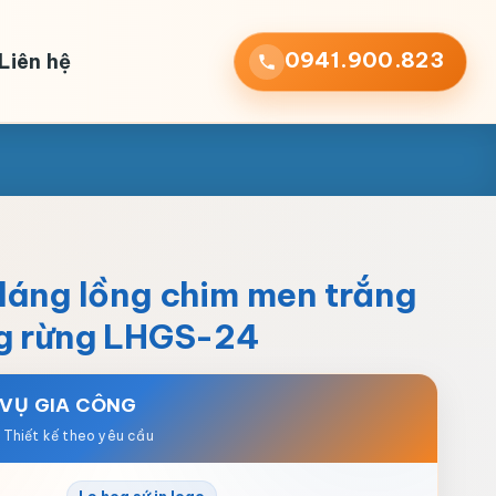
0941.900.823
Liên hệ
dáng lồng chim men trắng
ng rừng LHGS-24
 VỤ GIA CÔNG