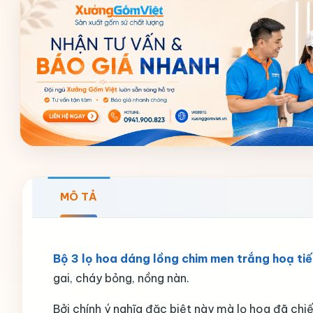
MÔ TẢ
Bộ 3 lọ hoa dáng lồng chim men trắng hoạ t
gai, cháy bỏng, nồng nàn.
Bởi chính ý nghĩa đặc biệt này mà lọ hoa đã chiế