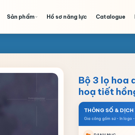
Sản phẩm
Hồ sơ năng lực
Catalogue
Bộ 3 lọ hoa 
hoạ tiết hồ
THÔNG SỐ & DỊCH