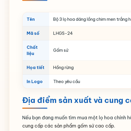
Tên
Bộ 3 lọ hoa dáng lồng chim men trắng h
Mã số
LHGS-24
Chất
Gốm sứ
liệu
Họa tiết
Hồng rừng
In Logo
Theo yêu cầu
Địa điểm sản xuất và cung 
Nếu bạn đang muốn tìm mua một lọ hoa chính h
cung cấp các sản phẩm gốm sứ cao cấp.