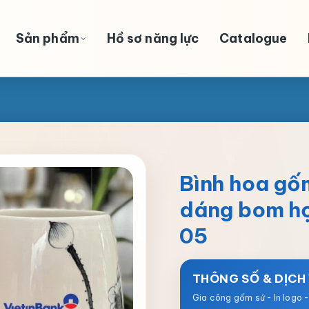
Sản phẩm
Hồ sơ năng lực
Catalogue
Bình hoa gố
dáng bom họ
05
THÔNG SỐ & DỊCH