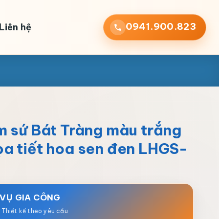
0941.900.823
Liên hệ
m sứ Bát Tràng màu trắng
a tiết hoa sen đen LHGS-
 VỤ GIA CÔNG