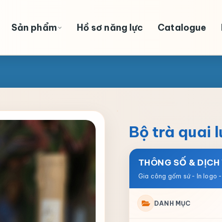
Sản phẩm
Hồ sơ năng lực
Catalogue
Bộ trà quai 
THÔNG SỐ & DỊCH
DANH MỤC