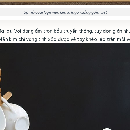
Bộ trà quai lượn viền kim in logo xưởng gốm việt
a lót. Với dáng ấm tròn bầu truyền thống, tuy đơn giản n
iền kim chỉ vàng tinh xảo được vẽ tay khéo léo trên mỗi 