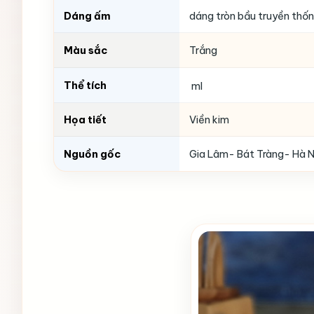
Dáng ấm
dáng tròn bầu truyền thố
Màu sắc
Trắng
Thể tích
ml
Họa tiết
Viền kim
Nguồn gốc
Gia Lâm- Bát Tràng- Hà N