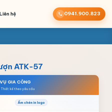
0941.900.823
Liên hệ
lượn ATK-57
 VỤ GIA CÔNG
Ấm chén in logo