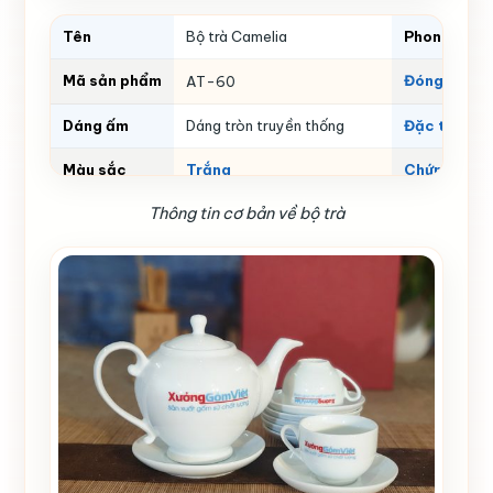
Tên
Bộ trà Camelia
Phong cách
Mã sản phẩm
Đóng gói v
AT-60
Dáng ấm
Dáng tròn truyền thống
Đặc tính
Màu sắc
Trắng
Chứng nhận
Thông tin cơ bản về bộ trà
Thể tích
Thương hiệ
ml
Họa tiết
Không
Số lượng gi
Nguồn gốc
Gia Lâm- Bát Tràng- Hà Nội
In Logo