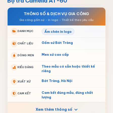
Bộ trà Camelia AT-60
THÔNG SỐ & DỊCH VỤ GIA CÔNG
DANH MỤC
Ấm chén in logo
Gốm sứ Bát Tràng
CHẤT LIỆU
Men sứ cao cấp
DÒNG MEN
Theo mẫu có sẵn hoặc thiết kế
KIỂU DÁNG
riêng
Bát Tràng, Hà Nội
XUẤT XỨ
Cam kết đúng mẫu, đúng chất
CAM KẾT
lượng
Xem thêm thông số