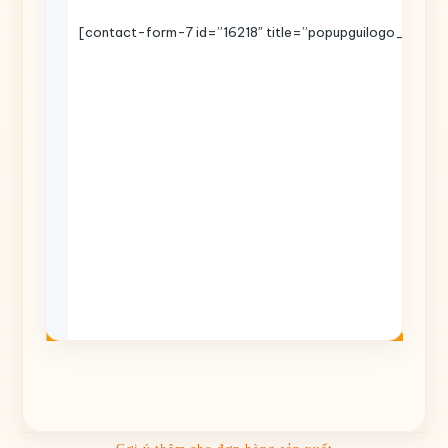
[contact-form-7 id=”16218″ title=”popupguilogo_copy”