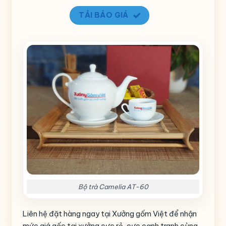
TẢI BÁO GIÁ
Bộ trà Camelia AT-60
Liên hệ đặt hàng ngay tại Xưởng gốm Việt để nhận
mức giá gốc tại xưởng cực rẻ, cực cạnh tranh cùng