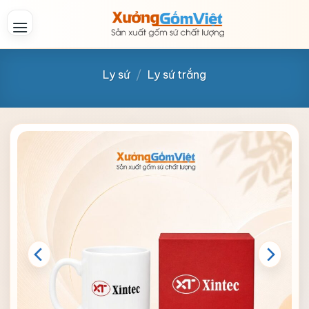
Skip
to
content
Ly sứ
/
Ly sứ trắng