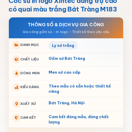
Cốc sứ in logo Xintec dáng trụ cao
có quai màu trắng Bát Tràng M183
THÔNG SỐ & DỊCH VỤ GIA CÔNG
DANH MỤC
Ly sứ trắng
Gốm sứ Bát Tràng
CHẤT LIỆU
Men sứ cao cấp
DÒNG MEN
Theo mẫu có sẵn hoặc thiết kế
KIỂU DÁNG
riêng
Bát Tràng, Hà Nội
XUẤT XỨ
Cam kết đúng mẫu, đúng chất
CAM KẾT
lượng