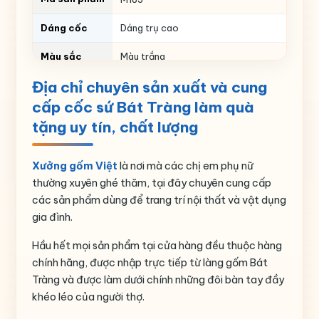
Dáng cốc
Dáng trụ cao
Màu sắc
Màu trắng
Địa chỉ chuyên sản xuất và cung
Thể tích
ml
cấp cốc sứ Bát Tràng làm quà
Họa tiết
In chữ
tặng uy tín, chất lượng
Nguồn gốc
Gia Lâm- Bát Tràng – Hà Nội
Xưởng gốm Việt
là nơi mà các chị em phụ nữ
thường xuyên ghé thăm, tại đây chuyên cung cấp
các sản phẩm dùng để trang trí nội thất và vật dụng
gia đình.
Hầu hết mọi sản phẩm tại cửa hàng đều thuộc hàng
chính hãng, được nhập trực tiếp từ làng gốm Bát
Tràng và được làm dưới chính những đôi bàn tay đầy
khéo léo của người thợ.