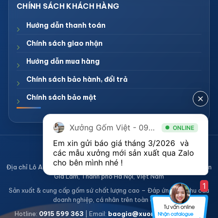
Hướng dẫn thanh toán
Chính sách giao nhận
Hướng dẫn mua hàng
Chính sách bảo hành, đổi trả
Chính sách bảo mật
Xưởng Gốm Việt - 094.1900.823
ONLINE
Em xin gửi báo giá tháng 3/2026  và 
CÔNG TY TNHH XƯỞNG GỐM VIỆT
các mẫu xưởng mới sản xuất qua Zalo 
Mã số thuế 0108836921
cho bên mình nhé ! 
Địa chỉ Lô A2, Khu sản xuất làng nghề Bát Tràng, Xã Bát Tràng, Huyện
Gia Lâm, Thành phố Hà Nội, Việt Nam
1
Sản xuất & cung cấp gốm sứ chất lượng cao – Đáp ứng mọi nhu cầu
doanh nghiệp, cá nhân trên toàn quốc
Hotline:
0915 599 363
| Email:
baogia@xuonggomviet.com