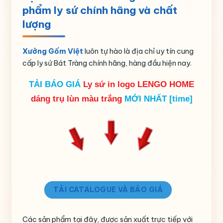
phẩm ly sứ chính hãng và chất
Họa tiết
In chữ
lượng
Nguồn gốc
Gia Lâm- Bát Tràng – Hà Nội
Xưởng Gốm Việt
luôn tự hào là địa chỉ uy tín cung
cấp ly sứ Bát Tràng chính hãng, hàng đầu hiện nay.
TẢI BÁO GIÁ
Ly sứ in logo LENGO HOME
dáng trụ lùn màu trắng
MỚI NHẤT [time]
TẢI CATALOGUE VÀ BÁO GIÁ
Các sản phẩm tại đây, được sản xuất trực tiếp với