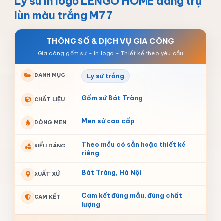
Ly sứ in logo LENGO HOME dáng trụ
lùn màu trắng M77
THÔNG SỐ & DỊCH VỤ GIA CÔNG
DANH MỤC
Ly sứ trắng
Gốm sứ Bát Tràng
CHẤT LIỆU
Men sứ cao cấp
DÒNG MEN
Theo mẫu có sẵn hoặc thiết kế
KIỂU DÁNG
riêng
Bát Tràng, Hà Nội
XUẤT XỨ
Cam kết đúng mẫu, đúng chất
CAM KẾT
lượng