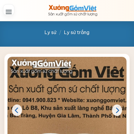
Skip
to
content
Ly sứ
/
Ly sứ trắng