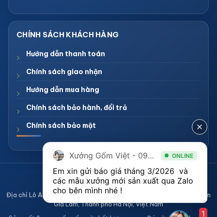
Hướng dẫn thanh toán
Chính sách giao nhận
Hướng dẫn mua hàng
Chính sách bảo hành, đổi trả
Chính sách bảo mật
Xưởng Gốm Việt - 094.1900.823
ONLINE
Em xin gửi báo giá tháng 3/2026  và 
CÔNG TY TNHH XƯỞNG GỐM VIỆT
các mẫu xưởng mới sản xuất qua Zalo 
Mã số thuế 0108836921
cho bên mình nhé ! 
Địa chỉ Lô A2, Khu sản xuất làng nghề Bát Tràng, Xã Bát Tràng, Huyện
Gia Lâm, Thành phố Hà Nội, Việt Nam
1