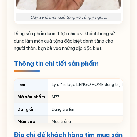
Đây sẽ là món quà tặng vô cùng ý nghĩa.
Dòng sản phẩm luôn được nhiều vị khách hàng sử
dụng làm món quà tặng đặc biệt dành tặng cho
người thân, bạn bè vào những dịp đặc biệt.
Thông tin chi tiết sản phẩm
Tên
Ly sứ in logo LENGO HOME dáng trụ lùn màu 
Mã sản phẩm
M77
Dáng ấm
Dáng trụ lùn
Màu sắc
Màu trắng
Địa chỉ để khách hàng tim mua sản
Thể tích
ml