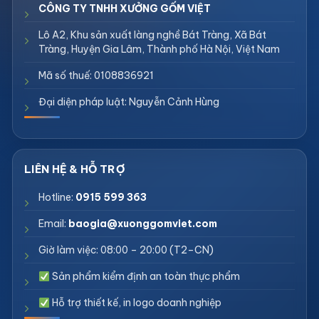
CÔNG TY TNHH XƯỞNG GỐM VIỆT
Lô A2, Khu sản xuất làng nghề Bát Tràng, Xã Bát
Tràng, Huyện Gia Lâm, Thành phố Hà Nội, Việt Nam
Mã số thuế: 0108836921
Đại diện pháp luật: Nguyễn Cảnh Hùng
Hotline:
0915 599 363
Email:
baogia@xuonggomviet.com
Giờ làm việc: 08:00 – 20:00 (T2–CN)
Sản phẩm kiểm định an toàn thực phẩm
Hỗ trợ thiết kế, in logo doanh nghiệp