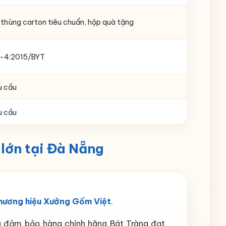
 thùng carton tiêu chuẩn, hộp quà tặng
-4:2015/BYT
u cầu
u cầu
lớn tại Đà Nẵng
hương hiệu Xưởng Gốm Việt
.
ều đảm bảo hàng chính hãng Bát Tràng đạt