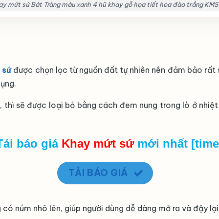
ay mứt sứ Bát Tràng màu xanh 4 hũ khay gỗ họa tiết hoa đào trắng KMS
 sứ
được chọn lọc từ nguồn đất tự nhiên nên đảm bảo rất 
dụng.
u, thì sẽ được loại bỏ bằng cách đem nung trong lò ở nhiệ
Tải báo giá
Khay mứt sứ
mới nhất [time
TẢI BÁO GIÁ
 có núm nhô lên, giúp người dùng dễ dàng mở ra và đậy lại