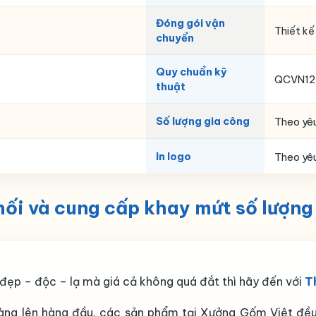
Đóng gói vận
Thiết kế
chuyển
Quy chuẩn kỹ
QCVN12
thuật
Số lượng gia công
Theo yê
In logo
Theo yê
ối và cung cấp khay mứt số lượng 
đẹp – độc – lạ mà giá cả không quá đắt thì hãy đến với
T
 hàng lên hàng đầu, các sản phẩm tại Xưởng Gốm Việt đ