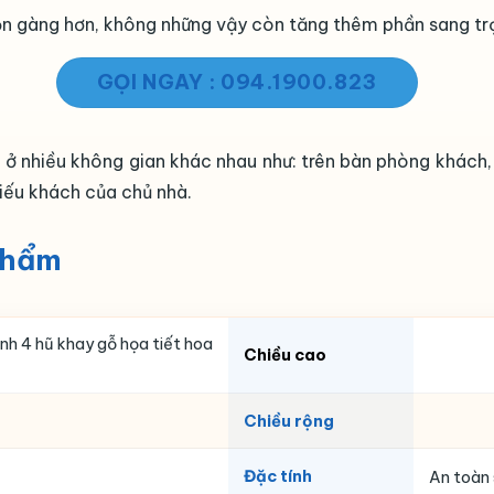
ọn gàng hơn, không những vậy còn tăng thêm phần sang trọ
GỌI NGAY : 094.1900.823
p ở nhiều không gian khác nhau như: trên bàn phòng khách
iếu khách của chủ nhà.
phẩm
h 4 hũ khay gỗ họa tiết hoa
Chiều cao
Chiều rộng
Đặc tính
An toàn 