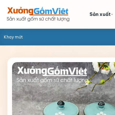
Skip
to
Sản xuất
content
Khay mứt