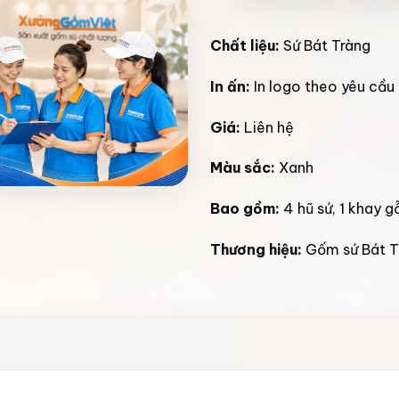
Chất liệu:
Sứ Bát Tràng
In ấn:
In logo theo yêu cầu
Giá:
Liên hệ
Màu sắc:
Xanh
Bao gồm:
4 hũ sứ, 1 khay g
Thương hiệu:
Gốm sứ Bát T