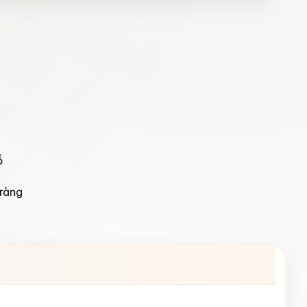
ỗ
ràng