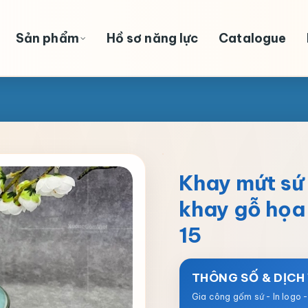
Sản phẩm
Hồ sơ năng lực
Catalogue
Khay mứt sứ
khay gỗ họa
15
THÔNG SỐ & DỊCH