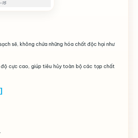
-15
sạch sẽ, không chứa những hóa chất độc hại như
t độ cực cao, giúp tiêu hủy toàn bộ các tạp chất
]
.