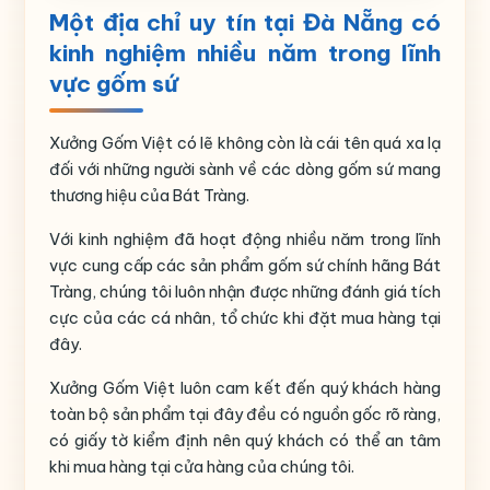
Một địa chỉ uy tín tại Đà Nẵng có
Họa tiết
Hoa đào cam
kinh nghiệm nhiều năm trong lĩnh
Số lượng
5 ngăn, 1
hũ tròn, 1 khay gỗ hoặc 1 khay mây
vực gốm sứ
Nguồn gốc
Gia Lâm- Bát Tràng- Hà Nội
Xưởng Gốm Việt có lẽ không còn là cái tên quá xa lạ
đối với những người sành về các dòng gốm sứ mang
thương hiệu của Bát Tràng.
Với kinh nghiệm đã hoạt động nhiều năm trong lĩnh
vực cung cấp các sản phẩm gốm sứ chính hãng Bát
Tràng, chúng tôi luôn nhận được những đánh giá tích
cực của các cá nhân, tổ chức khi đặt mua hàng tại
đây.
Xưởng Gốm Việt luôn cam kết đến quý khách hàng
toàn bộ sản phẩm tại đây đều có nguồn gốc rõ ràng,
có giấy tờ kiểm định nên quý khách có thể an tâm
khi mua hàng tại cửa hàng của chúng tôi.