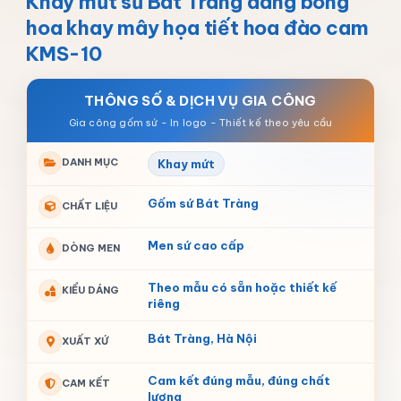
Khay mứt sứ Bát Tràng dáng bông
hoa khay mây họa tiết hoa đào cam
KMS-10
THÔNG SỐ & DỊCH VỤ GIA CÔNG
DANH MỤC
Khay mứt
Gốm sứ Bát Tràng
CHẤT LIỆU
Men sứ cao cấp
DÒNG MEN
Theo mẫu có sẵn hoặc thiết kế
KIỂU DÁNG
riêng
Bát Tràng, Hà Nội
XUẤT XỨ
Cam kết đúng mẫu, đúng chất
CAM KẾT
lượng