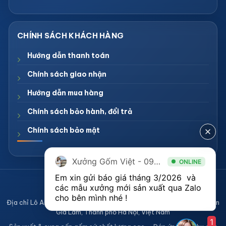
Hướng dẫn thanh toán
Chính sách giao nhận
Hướng dẫn mua hàng
Chính sách bảo hành, đổi trả
Chính sách bảo mật
Xưởng Gốm Việt - 094.1900.823
ONLINE
Em xin gửi báo giá tháng 3/2026  và 
CÔNG TY TNHH XƯỞNG GỐM VIỆT
các mẫu xưởng mới sản xuất qua Zalo 
Mã số thuế 0108836921
cho bên mình nhé ! 
Địa chỉ Lô A2, Khu sản xuất làng nghề Bát Tràng, Xã Bát Tràng, Huyện
Gia Lâm, Thành phố Hà Nội, Việt Nam
1