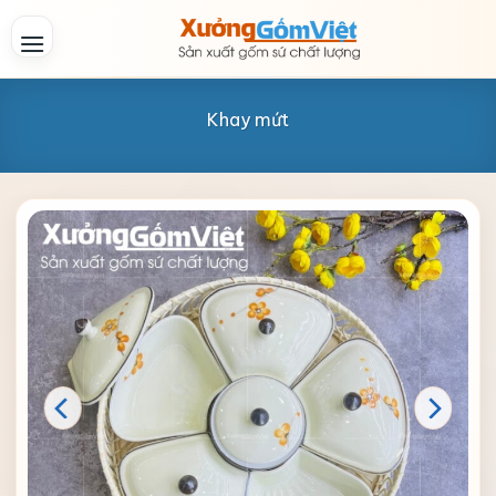
Skip
to
content
Khay mứt