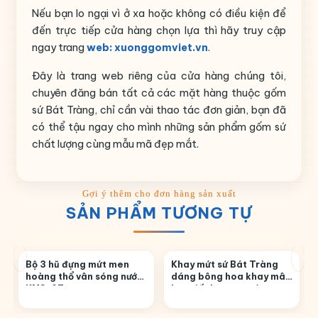
Nếu bạn lo ngại vì ở xa hoặc không có điều kiện để
đến trực tiếp cửa hàng chọn lựa thì hãy truy cập
ngay trang
web: xuonggomviet.vn
.
Đây là trang web riêng của cửa hàng chúng tôi,
chuyên đăng bán tất cả các mặt hàng thuộc gốm
sứ Bát Tràng, chỉ cần vài thao tác đơn giản, bạn đã
có thể tậu ngay cho mình những sản phẩm gốm sứ
chất lượng cùng mẫu mã đẹp mắt.
SẢN PHẨM TƯƠNG TỰ
Bộ 3 hũ đựng mứt men
Khay mứt sứ Bát Tràng
hoàng thổ vân sóng nước
dáng bông hoa khay mây
KMS-27
họa tiết hoa sen vàng
KMS-11