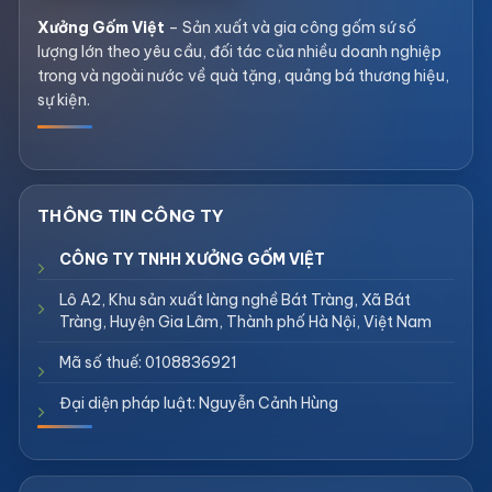
Xưởng Gốm Việt
– Sản xuất và gia công gốm sứ số
lượng lớn theo yêu cầu, đối tác của nhiều doanh nghiệp
trong và ngoài nước về quà tặng, quảng bá thương hiệu,
sự kiện.
CÔNG TY TNHH XƯỞNG GỐM VIỆT
Lô A2, Khu sản xuất làng nghề Bát Tràng, Xã Bát
Tràng, Huyện Gia Lâm, Thành phố Hà Nội, Việt Nam
Mã số thuế: 0108836921
Đại diện pháp luật: Nguyễn Cảnh Hùng