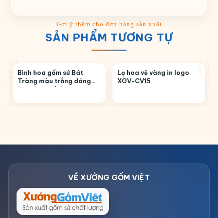
SẢN PHẨM TƯƠNG TỰ
Bình hoa gốm sứ Bát
Lọ hoa vẽ vàng in logo
Tràng màu trắng dáng
XGV-CV15
bom họa tiết hoa sen đen
LHGS-05