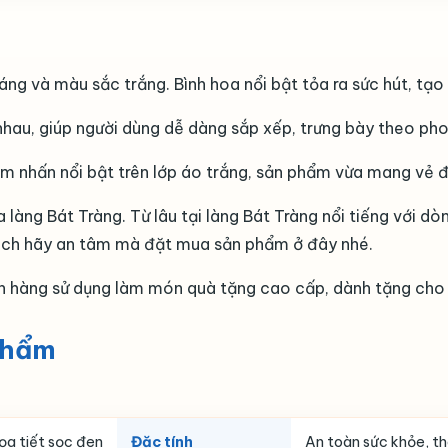
dáng và màu sắc trắng. Bình hoa nổi bật tỏa ra sức hút, tạo
nhau, giúp người dùng dễ dàng sắp xếp, trưng bày theo ph
iểm nhấn nổi bật trên lớp áo trắng, sản phẩm vừa mang vẻ
a làng Bát Tràng. Từ lâu tại làng Bát Tràng nổi tiếng với 
hách hãy an tâm mà đặt mua sản phẩm ở đây nhé.
h hàng sử dụng làm món quà tặng cao cấp, dành tặng cho 
phẩm
ọa tiết sọc đen
Đặc tính
An toàn sức khỏe, th