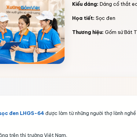
Kiểu dáng:
Dáng cổ thắt e
Họa tiết:
Sọc đen
Thương hiệu:
Gốm sứ Bát T
t sọc đen LHGS-64
được làm từ những người thợ lành ngh
ng trên thị trường Việt Nam.