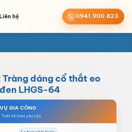
0941.900.823
Liên hệ
 Tràng dáng cổ thắt eo
c đen LHGS-64
 VỤ GIA CÔNG