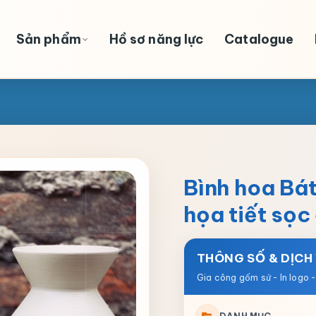
Sản phẩm
Hồ sơ năng lực
Catalogue
Bình hoa Bát
họa tiết sọ
THÔNG SỐ & DỊCH