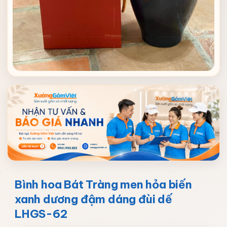
Bình hoa Bát Tràng men hỏa biến
xanh dương đậm dáng đùi dế
LHGS-62