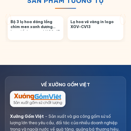
SẢN PHẨM TƯƠNG TỰ
Bộ 3 lọ hoa dáng lồng
Lọ hoa vẽ vàng in logo
chim men xanh dương
XGV-CV13
hoạ tiết hoa sen LHGS-17
Xưởng Gốm Việt
– Sản xuất và gia công gốm sứ số
lượng lớn theo yêu cầu, đối tác của nhiều doanh nghiệp
trong và ngoài nước về quà tặng, quảng bá thương hiệu,