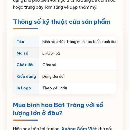
dụng khá phổ biến với mục đích là dùng để cắm hoa
hoặc trưng bày, làm tăng vẻ đẹp thẩm mỹ.
Thông số kỹ thuật của sản phẩm
Tên
Bình hoa Bát Tràng men hỏa biến xanh dương đậm
Mã số
LHGS-62
Chất liệu
Gốm sứ
Kiểu dáng
Dáng đùi dế
In Logo
Theo yêu cầu
Mua bình hoa Bát Tràng với số
lượng lớn ở đâu?
Hiện nay trên thị trường,
Xưởng Gốm Việt
khá nổi