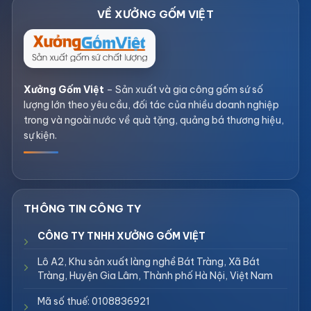
Xưởng Gốm Việt
– Sản xuất và gia công gốm sứ số
lượng lớn theo yêu cầu, đối tác của nhiều doanh nghiệp
trong và ngoài nước về quà tặng, quảng bá thương hiệu,
sự kiện.
CÔNG TY TNHH XƯỞNG GỐM VIỆT
Lô A2, Khu sản xuất làng nghề Bát Tràng, Xã Bát
Tràng, Huyện Gia Lâm, Thành phố Hà Nội, Việt Nam
Mã số thuế: 0108836921