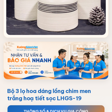
Bộ 3 lọ hoa dáng lồng chim men
trắng hoạ tiết sọc LHGS-19
THÔNG SỐ & DỊCH VỤ GIA CÔNG