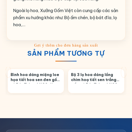
Ngoài lọ hoa, Xưởng Gốm Việt còn cung cấp các sản
phẩm xu hướng khác như: Bộ ấm chén, bộ bát đĩa, lọ
hoa,…
SẢN PHẨM TƯƠNG TỰ
Bình hoa dáng miệng loe
Bộ 3 lọ hoa dáng lồng
họa tiết hoa sen đen gốm
chim hoạ tiết sen trắng
sứ Bát Tràng LHGS-11
gốm sứ Bát Tràng LHGS-
30