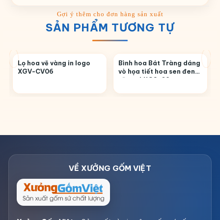
SẢN PHẨM TƯƠNG TỰ
Lọ hoa vẽ vàng in logo
Bình hoa Bát Tràng dáng
XGV-CV06
vò họa tiết hoa sen đen
vẽ tay LHGS-02