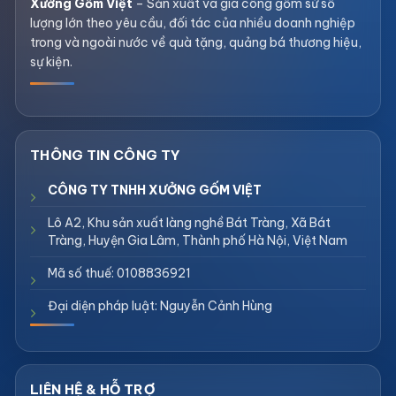
Xưởng Gốm Việt
– Sản xuất và gia công gốm sứ số
lượng lớn theo yêu cầu, đối tác của nhiều doanh nghiệp
trong và ngoài nước về quà tặng, quảng bá thương hiệu,
sự kiện.
CÔNG TY TNHH XƯỞNG GỐM VIỆT
Lô A2, Khu sản xuất làng nghề Bát Tràng, Xã Bát
Tràng, Huyện Gia Lâm, Thành phố Hà Nội, Việt Nam
Mã số thuế: 0108836921
Đại diện pháp luật: Nguyễn Cảnh Hùng