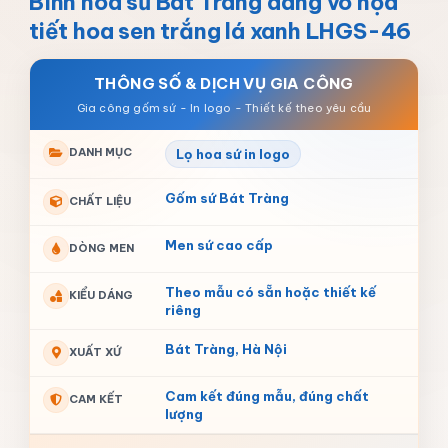
Bình hoa sứ Bát Tràng dáng vò họa
tiết hoa sen trắng lá xanh LHGS-46
THÔNG SỐ & DỊCH VỤ GIA CÔNG
DANH MỤC
Lọ hoa sứ in logo
Gốm sứ Bát Tràng
CHẤT LIỆU
Men sứ cao cấp
DÒNG MEN
Theo mẫu có sẵn hoặc thiết kế
KIỂU DÁNG
riêng
Bát Tràng, Hà Nội
XUẤT XỨ
Cam kết đúng mẫu, đúng chất
CAM KẾT
lượng