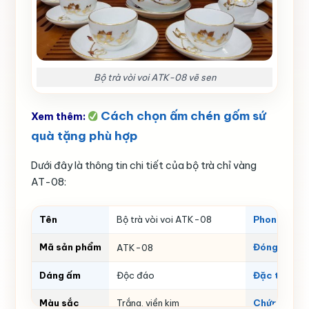
Bộ trà vòi voi ATK-08 vẽ sen
Cách chọn ấm chén gốm sứ
Xem thêm:
quà tặng phù hợp
Dưới đây là thông tin chi tiết của bộ trà chỉ vàng
AT-08:
Tên
Bộ trà vòi voi ATK-08
Phong cách
Mã sản phẩm
Đóng gói v
ATK-08
Dáng ấm
Độc đáo
Đặc tính
Màu sắc
Trắng, viền kim
Chứng nhận