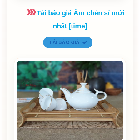
Tải báo giá Ấm chén sỉ mới
nhất [time]
TẢI BÁO GIÁ