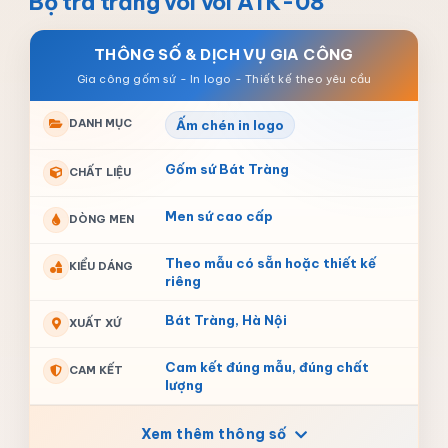
Bộ trà trắng vòi voi ATK-08
THÔNG SỐ & DỊCH VỤ GIA CÔNG
DANH MỤC
Ấm chén in logo
Gốm sứ Bát Tràng
CHẤT LIỆU
Men sứ cao cấp
DÒNG MEN
Theo mẫu có sẵn hoặc thiết kế
KIỂU DÁNG
riêng
Bát Tràng, Hà Nội
XUẤT XỨ
Cam kết đúng mẫu, đúng chất
CAM KẾT
lượng
Xem thêm thông số