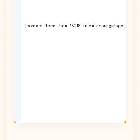
[contact-form-7 id=”16218″ title=”popupguilogo_copy”