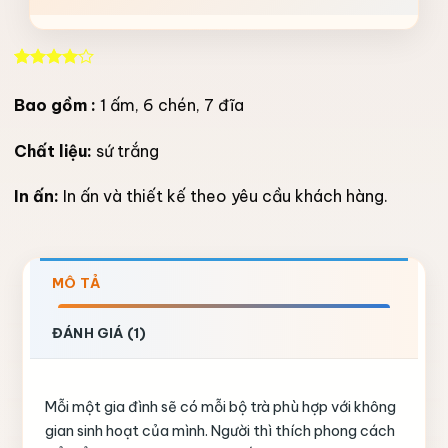
4.00
1
trên
5 dựa
Bao gồm :
1 ấm, 6 chén, 7 đĩa
trên
đánh
giá
Chất liệu:
sứ trắng
In ấn:
In ấn và thiết kế theo yêu cầu khách hàng.
MÔ TẢ
ĐÁNH GIÁ (1)
Mỗi một gia đình sẽ có mỗi bộ trà phù hợp với không
gian sinh hoạt của mình. Người thì thích phong cách