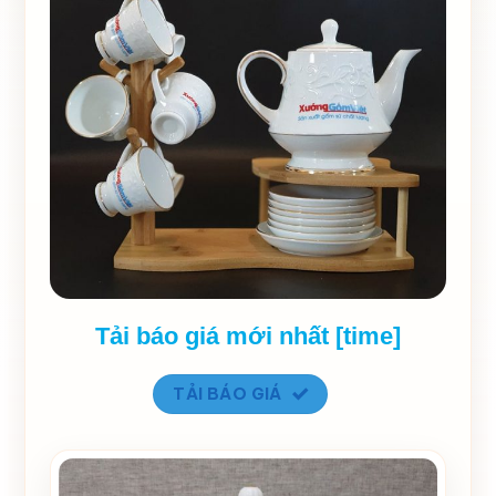
Nguồn gốc
Gia Lâm- Bát Tràng- Hà Nội
Trong Logo
Tải báo giá mới nhất [time]
TẢI BÁO GIÁ