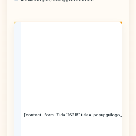
[contact-form-7 id=”16218″ title=”popupguilogo_copy”