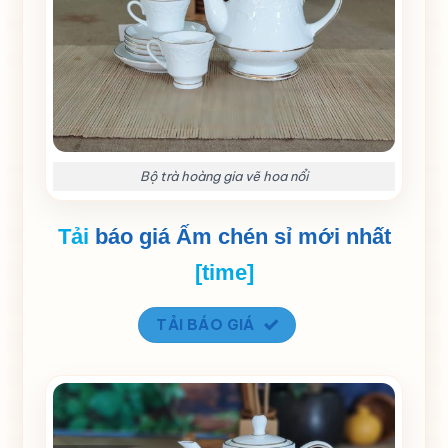
Bộ trà hoàng gia vẽ hoa nổi
Tải
báo giá Ấm chén sỉ mới nhất
[time]
TẢI BÁO GIÁ