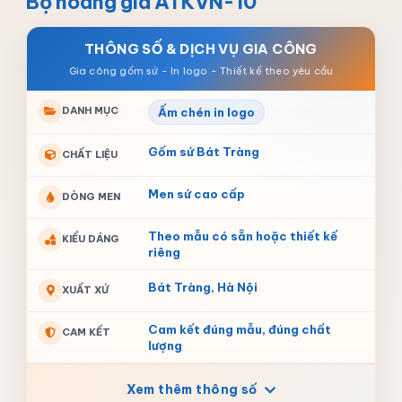
Bộ hoàng gia ATKVN-10
THÔNG SỐ & DỊCH VỤ GIA CÔNG
DANH MỤC
Ấm chén in logo
Gốm sứ Bát Tràng
CHẤT LIỆU
Men sứ cao cấp
DÒNG MEN
Theo mẫu có sẵn hoặc thiết kế
KIỂU DÁNG
riêng
Bát Tràng, Hà Nội
XUẤT XỨ
Cam kết đúng mẫu, đúng chất
CAM KẾT
lượng
Xem thêm thông số