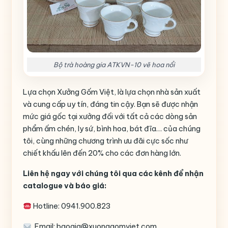
Bộ trà hoàng gia ATKVN-10 vẽ hoa nổi
Lựa chọn Xưởng Gốm Việt, là lựa chọn nhà sản xuất
và cung cấp uy tín, đáng tin cậy. Bạn sẽ được nhận
mức giá gốc tại xưởng đối với tất cả các dòng sản
phẩm ấm chén, ly sứ, bình hoa, bát đĩa… của chúng
tôi, cùng những chương trình ưu đãi cực sốc như
chiết khấu lên đến 20% cho các đơn hàng lớn.
Liên hệ ngay với chúng tôi qua các kênh để nhận
catalogue và báo giá:
Hotline: 0941.900.823
Email: baogia@xuonggomviet.com