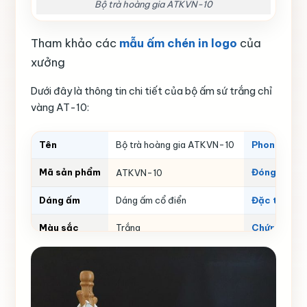
Bộ trà hoàng gia ATKVN-10
Tham khảo các
mẫu ấm chén in logo
của
xưởng
Dưới đây là thông tin chi tiết của bộ ấm sứ trắng chỉ
vàng AT-10:
Tên
Bộ trà hoàng gia ATKVN-10
Phong cách
Mã sản phẩm
Đóng gói v
ATKVN-10
Dáng ấm
Dáng ấm cổ điển
Đặc tính
Màu sắc
Trắng
Chứng nhận
Thể tích
Thương hiệ
650 ml
Họa tiết
chỉ vàng, hoa văn nổi
Số lượng gi