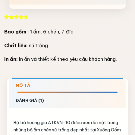
5.00
1
trên 5
dựa trên
Bao gồm :
1 ấm, 6 chén, 7 đĩa
đánh giá
Chất liệu:
sứ trắng
In ấn:
In ấn và thiết kế theo yêu cầu khách hàng.
MÔ TẢ
ĐÁNH GIÁ (1)
Bộ trà hoàng gia ATKVN-10 được xem là một trong
những bộ ấm chén sứ trắng đẹp nhất tại Xưởng Gốm