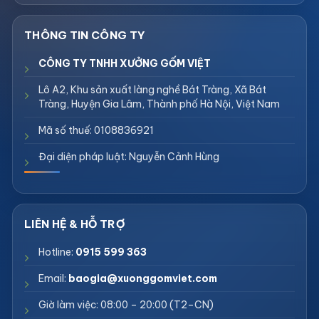
CÔNG TY TNHH XƯỞNG GỐM VIỆT
Lô A2, Khu sản xuất làng nghề Bát Tràng, Xã Bát
Tràng, Huyện Gia Lâm, Thành phố Hà Nội, Việt Nam
Mã số thuế: 0108836921
Đại diện pháp luật: Nguyễn Cảnh Hùng
Hotline:
0915 599 363
Email:
baogia@xuonggomviet.com
Giờ làm việc: 08:00 – 20:00 (T2–CN)