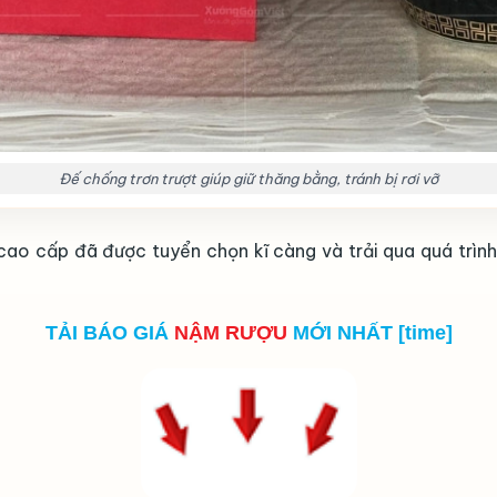
Đế chống trơn trượt giúp giữ thăng bằng, tránh bị rơi vỡ
u cao cấp đã được tuyển chọn kĩ càng và trải qua quá trì
TẢI BÁO GIÁ
NẬM RƯỢU
MỚI NHẤT [time]