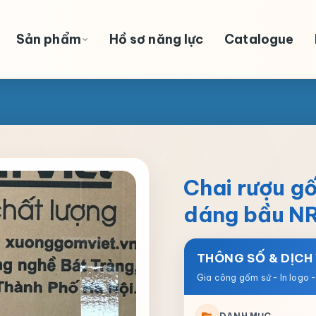
Sản phẩm
Hồ sơ năng lực
Catalogue
Chai rượu g
dáng bầu N
THÔNG SỐ & DỊCH