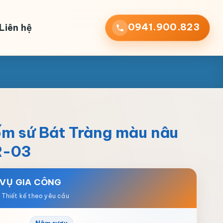
0941.900.823
Liên hệ
ốm sứ Bát Tràng màu nâu
R-03
 VỤ GIA CÔNG