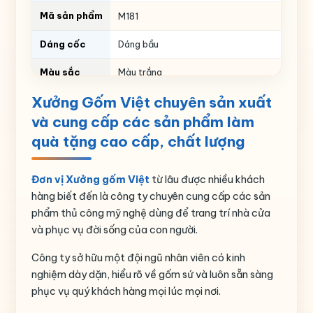
Mã sản phẩm
M181
Dáng cốc
Dáng bầu
Màu sắc
Màu trắng
Xưởng Gốm Việt chuyên sản xuất
Thể tích
ml
và cung cấp các sản phẩm làm
Họa tiết
In chữ
quà tặng cao cấp, chất lượng
Nguồn gốc
Gia Lâm- Bát Tràng – Hà Nội
Đơn vị Xưởng gốm Việt
từ lâu được nhiều khách
hàng biết đến là công ty chuyên cung cấp các sản
phẩm thủ công mỹ nghệ dùng để trang trí nhà cửa
và phục vụ đời sống của con người.
Công ty sở hữu một đội ngũ nhân viên có kinh
nghiệm dày dặn, hiểu rõ về gốm sứ và luôn sẵn sàng
phục vụ quý khách hàng mọi lúc mọi nơi.