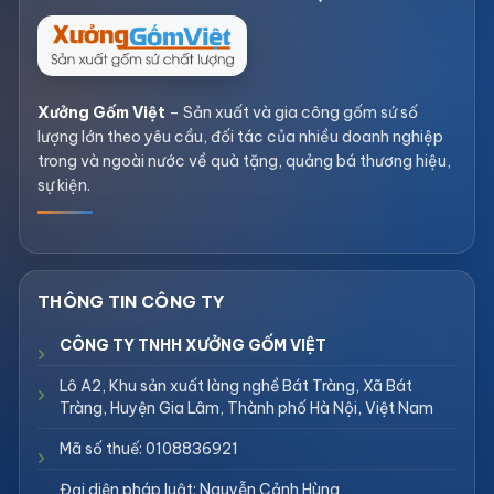
Xưởng Gốm Việt
– Sản xuất và gia công gốm sứ số
lượng lớn theo yêu cầu, đối tác của nhiều doanh nghiệp
trong và ngoài nước về quà tặng, quảng bá thương hiệu,
sự kiện.
CÔNG TY TNHH XƯỞNG GỐM VIỆT
Lô A2, Khu sản xuất làng nghề Bát Tràng, Xã Bát
Tràng, Huyện Gia Lâm, Thành phố Hà Nội, Việt Nam
Mã số thuế: 0108836921
Đại diện pháp luật: Nguyễn Cảnh Hùng