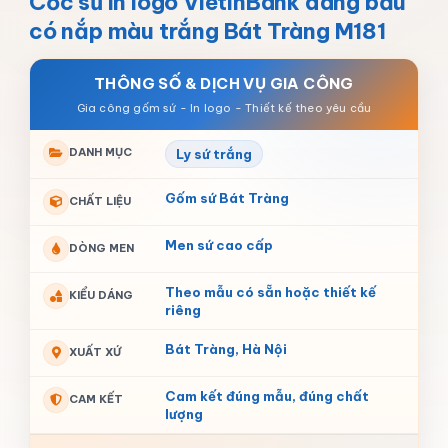
Cốc sứ in logo VietinBank dáng bầu
có nắp màu trắng Bát Tràng M181
THÔNG SỐ & DỊCH VỤ GIA CÔNG
DANH MỤC
Ly sứ trắng
Gốm sứ Bát Tràng
CHẤT LIỆU
Men sứ cao cấp
DÒNG MEN
Theo mẫu có sẵn hoặc thiết kế
KIỂU DÁNG
riêng
Bát Tràng, Hà Nội
XUẤT XỨ
Cam kết đúng mẫu, đúng chất
CAM KẾT
lượng