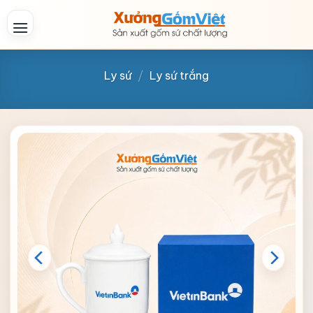
Skip
to
content
Ly sứ
/
Ly sứ trắng