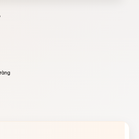
p
ràng