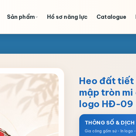
Sản phẩm
Hồ sơ năng lực
Catalogue
Heo đất tiết
mập tròn mi 
logo HĐ-09
THÔNG SỐ & DỊCH