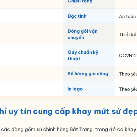
Chiều rộng
Đặc tính
An toàn 
Đóng gói vận
Thiết kế
chuyển
Quy chuẩn kỹ
QCVN12
thuật
Số lượng gia công
Theo yê
In logo
Theo yê
ỉ uy tín cung cấp khay mứt sứ đẹp
ẻ các dòng gốm sứ chính hãng Bát Tràng, trong đó có khay