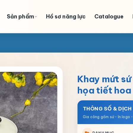
Sản phẩm
Hồ sơ năng lực
Catalogue
Khay mứt sứ
họa tiết ho
THÔNG SỐ & DỊCH