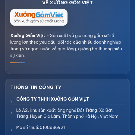
Xưởng Gốm Việt
– Sản xuất và gia công gốm sứ số
lượng lớn theo yêu cầu, đối tác của nhiều doanh nghiệp
trong và ngoài nước về quà tặng, quảng bá thương hiệu,
sự kiện.
CÔNG TY TNHH XƯỞNG GỐM VIỆT
Lô A2, Khu sản xuất làng nghề Bát Tràng, Xã Bát
Tràng, Huyện Gia Lâm, Thành phố Hà Nội, Việt Nam
Mã số thuế: 0108836921