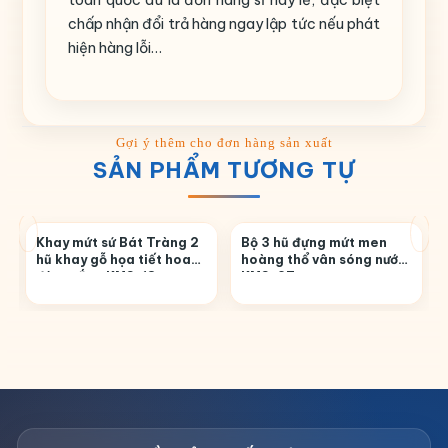
chấp nhận đổi trả hàng ngay lập tức nếu phát
hiện hàng lỗi…
SẢN PHẨM TƯƠNG TỰ
Khay mứt sứ Bát Tràng 2
Bộ 3 hũ đựng mứt men
hũ khay gỗ họa tiết hoa
hoàng thổ vân sóng nước
đào trắng KMS-18
KMS-27