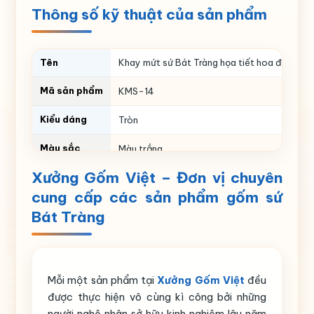
Thông số kỹ thuật của sản phẩm
Tên
Khay mứt sứ Bát Tràng họa tiết hoa đào ca
Mã sản phẩm
KMS-14
Kiểu dáng
Tròn
Màu sắc
Màu trắng
Xưởng Gốm Việt – Đơn vị chuyên
Họa tiết
Hoa đào cam
cung cấp các sản phẩm gốm sứ
Số lượng
7 hũ sứ, 1 khay gỗ
Bát Tràng
Nguồn gốc
Gia Lâm – Bát Tràng – Hà Nội
Mỗi một sản phẩm tại
Xưởng Gốm Việt
đều
được thực hiện vô cùng kì công bởi những
người nghệ nhân sở hữu kinh nghiệm lâu năm