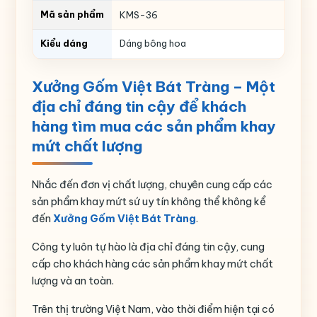
Mã sản phẩm
KMS-36
Kiểu dáng
Dáng bông hoa
Màu sắc
Trắng
Xưởng Gốm Việt Bát Tràng – Một
Họa tiết
In chữ
địa chỉ đáng tin cậy để khách
hàng tìm mua các sản phẩm khay
Số lượng
5 ngăn sứ
mứt chất lượng
Nhắc đến đơn vị chất lượng, chuyên cung cấp các
sản phẩm khay mứt sứ uy tín không thể không kể
đến
Xưởng Gốm Việt Bát Tràng
.
Công ty luôn tự hào là địa chỉ đáng tin cậy, cung
cấp cho khách hàng các sản phẩm khay mứt chất
lượng và an toàn.
Trên thị trường Việt Nam, vào thời điểm hiện tại có