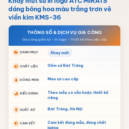
Khay mứt sứ in logo ATC MIRATS
dáng bông hoa màu trắng trơn vẽ
viền kim KMS-36
THÔNG SỐ & DỊCH VỤ GIA CÔNG
DANH MỤC
Khay mứt
Gốm sứ Bát Tràng
CHẤT LIỆU
Men sứ cao cấp
DÒNG MEN
Theo mẫu có sẵn hoặc thiết kế
KIỂU DÁNG
riêng
Bát Tràng, Hà Nội
XUẤT XỨ
Cam kết đúng mẫu, đúng chất
CAM KẾT
lượng