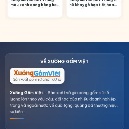
màu xanh dáng bông hoa
hũ khay gỗ họa tiết hoa
khay mây họa tiết hoa
đào trắng KMS-18
đào trắng KMS-16
Xưởng Gốm Việt
– Sản xuất và gia công gốm sứ số
lượng lớn theo yêu cầu, đối tác của nhiều doanh nghiệp
trong và ngoài nước về quà tặng, quảng bá thương hiệu,
sự kiện.