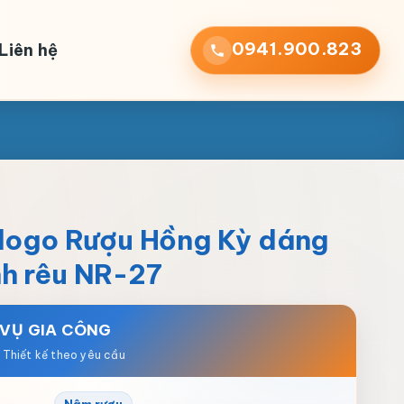
0941.900.823
Liên hệ
 logo Rượu Hồng Kỳ dáng
h rêu NR-27
 VỤ GIA CÔNG