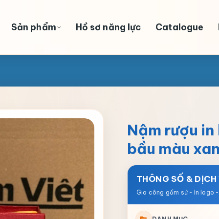
Sản phẩm
Hồ sơ năng lực
Catalogue
Nậm rượu in
bầu màu xan
THÔNG SỐ & DỊCH