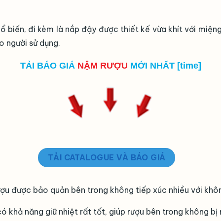
hổ biến, đi kèm là nắp đậy được thiết kế vừa khít với mi
o người sử dụng.
TẢI BÁO GIÁ
NẬM RƯỢU
MỚI NHẤT [time]
TẢI CATALOGUE VÀ BÁO GIÁ
ượu được bảo quản bên trong không tiếp xúc nhiều với không
ó khả năng giữ nhiệt rất tốt, giúp rượu bên trong không bị