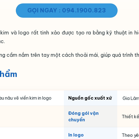
GỌI NGAY : 094.1900.823
kim và logo rất tinh xảo được tạo ra bằng kỹ thuật in h
c.
ng cầm nắm trên tay một cách thoải mái, giúp quá trình t
phẩm
 nâu vẽ viền kim in logo
Nguồn gốc xuất xứ
Gia Lâm
Đóng gói vận
Thiết k
chuyển
In logo
Theo yê