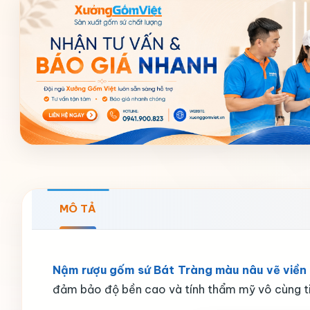
MÔ TẢ
Nậm rượu gốm sứ Bát Tràng màu nâu vẽ viền 
đảm bảo độ bền cao và tính thẩm mỹ vô cùng ti