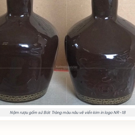
Nậm rượu gốm sứ Bát Tràng màu nâu vẽ viền kim in logo NR-18