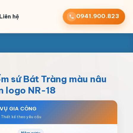
0941.900.823
Liên hệ
m sứ Bát Tràng màu nâu
in logo NR-18
 VỤ GIA CÔNG