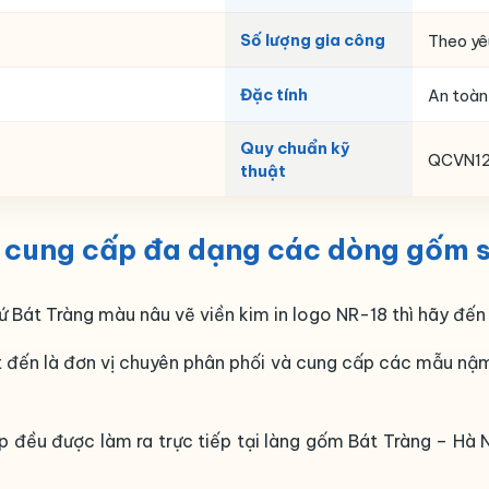
Số lượng gia công
Theo yê
Đặc tính
An toàn
Quy chuẩn kỹ
QCVN12
thuật
à cung cấp đa dạng các dòng gốm 
 Bát Tràng màu nâu vẽ viền kim in logo NR-18 thì hãy đế
đến là đơn vị chuyên phân phối và cung cấp các mẫu nậm r
ều được làm ra trực tiếp tại làng gốm Bát Tràng – Hà N