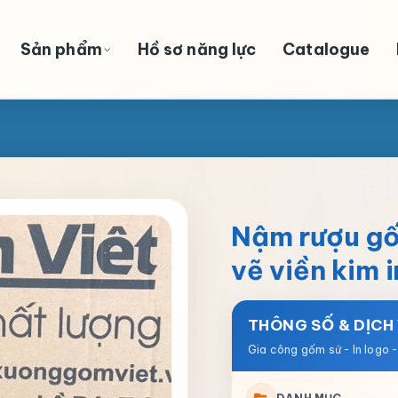
Sản phẩm
Hồ sơ năng lực
Catalogue
Nậm rượu gố
vẽ viền kim 
THÔNG SỐ & DỊCH