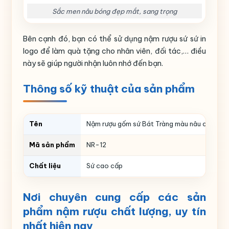
Sắc men nâu bóng đẹp mắt, sang trọng
Bên cạnh đó, bạn có thể sử dụng nậm rượu sứ sứ in
logo để làm quà tặng cho nhân viên, đối tác,… điều
này sẽ giúp người nhận luôn nhớ đến bạn.
Thông số kỹ thuật của sản phẩm
Tên
Nậm rượu gốm sứ Bát Tràng màu nâu có tai i
Mã sản phẩm
NR-12
Chất liệu
Sứ cao cấp
Kiểu dáng
Dáng bầu
Nơi chuyên cung cấp các sản
Màu sắc
Màu nâu
phẩm nậm rượu chất lượng, uy tín
nhất hiện nay
Họa tiết
In logo