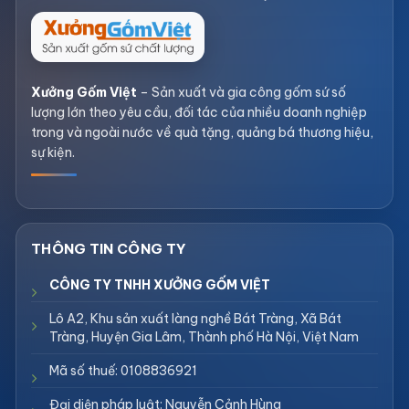
Xưởng Gốm Việt
– Sản xuất và gia công gốm sứ số
lượng lớn theo yêu cầu, đối tác của nhiều doanh nghiệp
trong và ngoài nước về quà tặng, quảng bá thương hiệu,
sự kiện.
CÔNG TY TNHH XƯỞNG GỐM VIỆT
Lô A2, Khu sản xuất làng nghề Bát Tràng, Xã Bát
Tràng, Huyện Gia Lâm, Thành phố Hà Nội, Việt Nam
Mã số thuế: 0108836921
Đại diện pháp luật: Nguyễn Cảnh Hùng