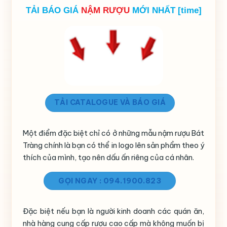
TẢI BÁO GIÁ
NẬM RƯỢU
MỚI NHẤT [time]
TẢI CATALOGUE VÀ BÁO GIÁ
Một điểm đặc biệt chỉ có ở những mẫu nậm rượu Bát
Tràng chính là bạn có thể in logo lên sản phẩm theo ý
thích của mình, tạo nên dấu ấn riêng của cá nhân.
GỌI NGAY : 094.1900.823
Đặc biệt nếu bạn là người kinh doanh các quán ăn,
nhà hàng cung cấp rượu cao cấp mà không muốn bị