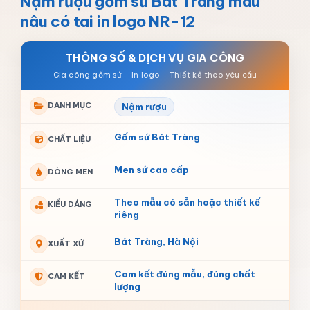
Nậm rượu gốm sứ Bát Tràng màu
nâu có tai in logo NR-12
THÔNG SỐ & DỊCH VỤ GIA CÔNG
DANH MỤC
Nậm rượu
Gốm sứ Bát Tràng
CHẤT LIỆU
Men sứ cao cấp
DÒNG MEN
Theo mẫu có sẵn hoặc thiết kế
KIỂU DÁNG
riêng
Bát Tràng, Hà Nội
XUẤT XỨ
Cam kết đúng mẫu, đúng chất
CAM KẾT
lượng