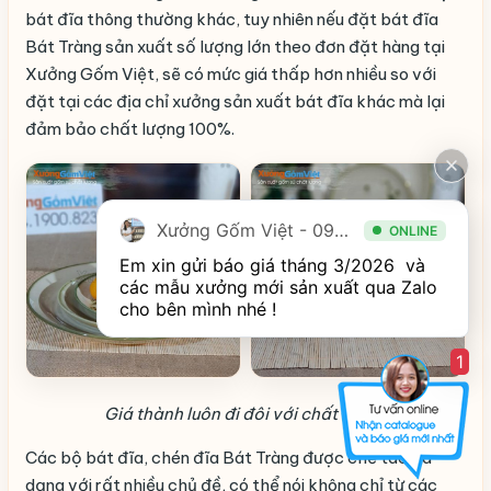
bát đĩa thông thường khác, tuy nhiên nếu đặt bát đĩa
Bát Tràng sản xuất số lượng lớn theo đơn đặt hàng tại
Xưởng Gốm Việt, sẽ có mức giá thấp hơn nhiều so với
đặt tại các địa chỉ xưởng sản xuất bát đĩa khác mà lại
đảm bảo chất lượng 100%.
Xưởng Gốm Việt - 094.1900.823
ONLINE
Em xin gửi báo giá tháng 3/2026  và 
các mẫu xưởng mới sản xuất qua Zalo 
cho bên mình nhé ! 
1
Giá thành luôn đi đôi với chất lượng
Các bộ bát đĩa, chén đĩa Bát Tràng được chế tác đa
dạng với rất nhiều chủ đề, có thể nói không chỉ từ các