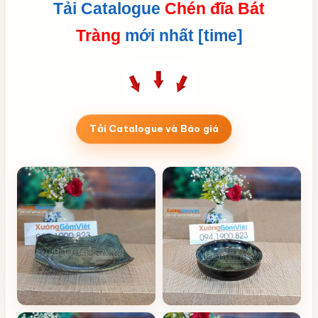
Tải Catalogue
Chén đĩa Bát
Tràng
mới nhất [time]
Tải Catalogue và Báo giá