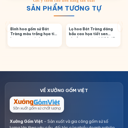
SẢN PHẨM TƯƠNG TỰ
Bình hoa gốm sứ Bát
Lọ hoa Bát Tràng dáng
Tràng màu trắng họa tiết
bầu cao họa tiết sen
hoa sen đen in logo
chuồn men đen LHGS-15
LHGS-06
Xưởng Gốm Việt
– Sản xuất và gia công gốm sứ số
lượng lớn theo yêu cầu, đối tác của nhiều doanh nghiệp