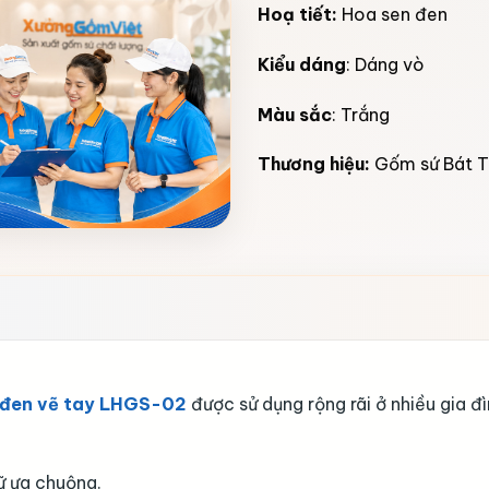
Hoạ tiết:
Hoa sen đen
Kiểu dáng
: Dáng vò
Màu sắc
: Trắng
Thương hiệu:
Gốm sứ Bát T
n đen vẽ tay LHGS-02
được sử dụng rộng rãi ở nhiều gia 
ữ ưa chuộng.