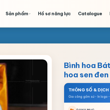
Sản phẩm
Hồ sơ năng lực
Catalogue
Bình hoa Bát
hoa sen đen
THÔNG SỐ & DỊCH