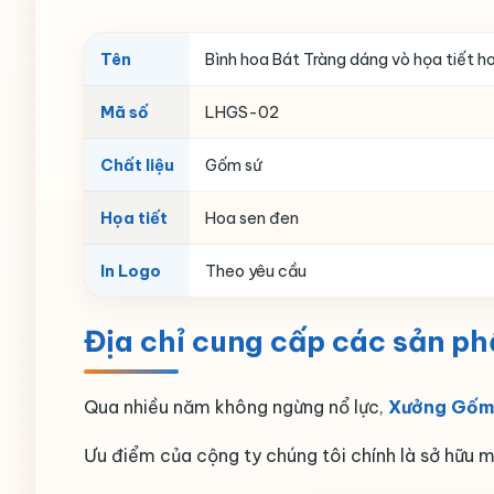
Tên
Bình hoa Bát Tràng dáng vò họa tiết h
Mã số
LHGS-02
Chất liệu
Gốm sứ
Họa tiết
Hoa sen đen
In Logo
Theo yêu cầu
Địa chỉ cung cấp các sản p
Qua nhiều năm không ngừng nổ lực,
Xưởng Gốm 
Ưu điểm của cộng ty chúng tôi chính là sở hữu m