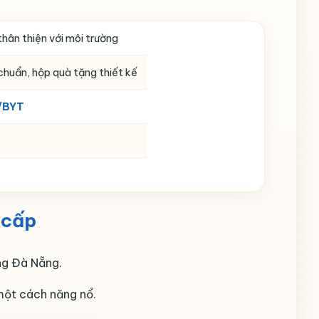
thân thiện với môi trường
chuẩn, hộp quà tặng thiết kế
/BYT
 cấp
ờng Đà Nẵng.
 một cách năng nổ.