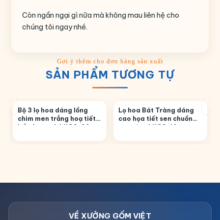
Còn ngần ngại gì nữa mà không mau liên hệ cho
chúng tôi ngay nhé.
SẢN PHẨM TƯƠNG TỰ
Bộ 3 lọ hoa dáng lồng
Lọ hoa Bát Tràng dáng
chim men trắng hoạ tiết
cao họa tiết sen chuồn
bồ công anh LHGS-29
men đen LHGS-14