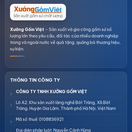
Xưởng Gốm Việt
– Sản xuất và gia công gốm sứ số
lượng lớn theo yêu cầu, đối tác của nhiều doanh nghiệp
trong và ngoài nước về quà tặng, quảng bá thương hiệu,
sự kiện.
CÔNG TY TNHH XƯỞNG GỐM VIỆT
Lô A2, Khu sản xuất làng nghề Bát Tràng, Xã Bát
Tràng, Huyện Gia Lâm, Thành phố Hà Nội, Việt Nam
Mã số thuế: 0108836921
Đại diện pháp luật: Nguyễn Cảnh Hùng