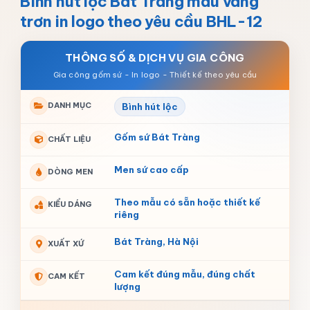
Bình hút lộc Bát Tràng màu vàng
trơn in logo theo yêu cầu BHL-12
THÔNG SỐ & DỊCH VỤ GIA CÔNG
DANH MỤC
Bình hút lộc
Gốm sứ Bát Tràng
CHẤT LIỆU
Men sứ cao cấp
DÒNG MEN
Theo mẫu có sẵn hoặc thiết kế
KIỂU DÁNG
riêng
Bát Tràng, Hà Nội
XUẤT XỨ
Cam kết đúng mẫu, đúng chất
CAM KẾT
lượng