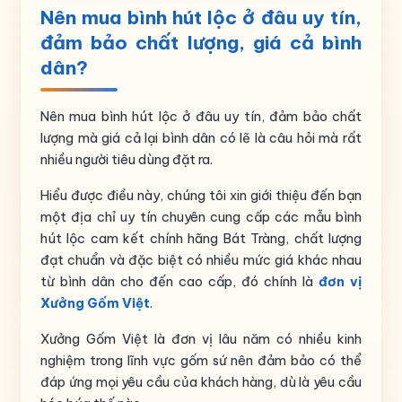
Nên mua bình hút lộc ở đâu uy tín,
Họa tiết
In logo
đảm bảo chất lượng, giá cả bình
dân?
Thương hiệu
Bát Tràng
Nên mua bình hút lộc ở đâu uy tín, đảm bảo chất
lượng mà giá cả lại bình dân có lẽ là câu hỏi mà rất
nhiều người tiêu dùng đặt ra.
Hiểu được điều này, chúng tôi xin giới thiệu đến bạn
một địa chỉ uy tín chuyên cung cấp các mẫu bình
hút lộc cam kết chính hãng Bát Tràng, chất lượng
đạt chuẩn và đặc biệt có nhiều mức giá khác nhau
từ bình dân cho đến cao cấp, đó chính là
đơn vị
Xưởng Gốm Việt
.
Xưởng Gốm Việt là đơn vị lâu năm có nhiều kinh
nghiệm trong lĩnh vực gốm sứ nên đảm bảo có thể
đáp ứng mọi yêu cầu của khách hàng, dù là yêu cầu