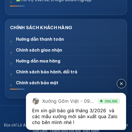
Hướng dẫn thanh toán
Chính sách giao nhận
Hướng dẫn mua hàng
Chính sách bảo hành, đổi trả
Chính sách bảo mật
Xưởng Gốm Việt - 094.1900.823
ONLINE
Em xin gửi báo giá tháng 3/2026  và 
CÔNG TY TNHH XƯỞNG GỐM VIỆT
các mẫu xưởng mới sản xuất qua Zalo 
Mã số thuế 0108836921
cho bên mình nhé ! 
Địa chỉ Lô A2, Khu sản xuất làng nghề Bát Tràng, Xã Bát Tràng, Huyện
Gia Lâm, Thành phố Hà Nội, Việt Nam