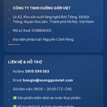
CÔNG TY TNHH XƯỞNG GỐM VIỆT
Lô A2, Khu sản xuất làng nghề Bát Tràng, Xã Bát
Tràng, Huyện Gia Lâm, Thành phố Hà Nội, Việt Nam
Mã số thuế: 0108836921
Đại diện pháp luật: Nguyễn Cảnh Hùng
Hotline:
0915 599 363
Email:
baogia@xuonggomviet.com
Giờ làm việc: 08:00 – 20:00 (T2–CN)
Sản phẩm kiểm định an toàn thực phẩm
Hỗ trợ thiết kế, in logo doanh nghiệp