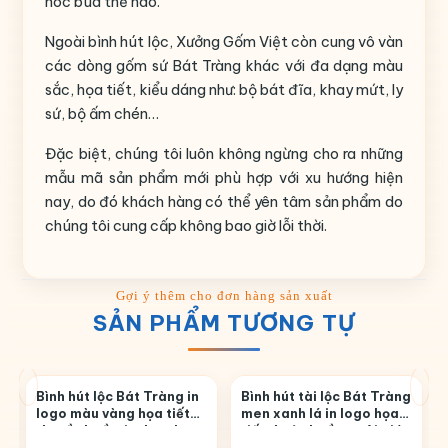
hóc búa thế nào.
Ngoài bình hút lộc, Xưởng Gốm Việt còn cung vô vàn
các dòng gốm sứ Bát Tràng khác với đa dạng màu
sắc, họa tiết, kiểu dáng như: bộ bát đĩa, khay mứt, ly
sứ, bộ ấm chén…
Đặc biệt, chúng tôi luôn không ngừng cho ra những
mẫu mã sản phẩm mới phù hợp với xu hướng hiện
nay, do đó khách hàng có thể yên tâm sản phẩm do
chúng tôi cung cấp không bao giờ lỗi thời.
SẢN PHẨM TƯƠNG TỰ
g
Bình hút lộc Bát Tràng in
Bình hút tài lộc Bát Tràng
logo màu vàng họa tiết
men xanh lá in logo họa
thuyền buồm in decal
tiết thuận buồm xuôi gió
vàng BHL-02
in decal vàng BHL-40