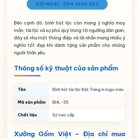
GỌI NGAY : 094.1900.823
Bên cạnh đó, bình hút lộc còn mang ý nghĩa may
mắn, tài lộc và sự phú quý trong tín ngưỡng dân gian,
đây sẽ như một thông điệp và lời nhắn mang nhiều ý
nghĩa tốt đẹp khi dành tặng sản phẩm cho những
người thân yêu.
Thông số kỹ thuật của sản phẩm
Tên
Bình hút tài lộc Bát Tràng in logo màu xanh l
Mã sản phẩm
BHL-35
Chất liệu
Sứ cao cấp
Màu sắc
Màu xanh lá
Xưởng Gốm Việt –
Địa chỉ mua