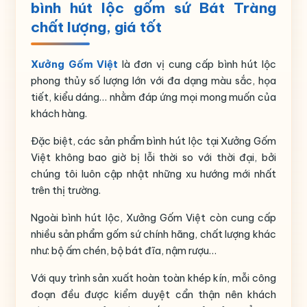
Họa tiết
Thuyền buồm tấp nập
bình hút lộc gốm sứ Bát Tràng
chất lượng, giá tốt
Thương hiệu
Bát Tràng
Xưởng Gốm Việt
là đơn vị cung cấp bình hút lộc
phong thủy số lượng lớn với đa dạng màu sắc, họa
tiết, kiểu dáng… nhằm đáp ứng mọi mong muốn của
khách hàng.
Đặc biệt, các sản phẩm bình hút lộc tại Xưởng Gốm
Việt không bao giờ bị lỗi thời so với thời đại, bởi
chúng tôi luôn cập nhật những xu hướng mới nhất
trên thị trường.
Ngoài bình hút lộc, Xưởng Gốm Việt còn cung cấp
nhiều sản phẩm gốm sứ chính hãng, chất lượng khác
như: bộ ấm chén, bộ bát đĩa, nậm rượu…
Với quy trình sản xuất hoàn toàn khép kín, mỗi công
đoạn đều được kiểm duyệt cẩn thận nên khách