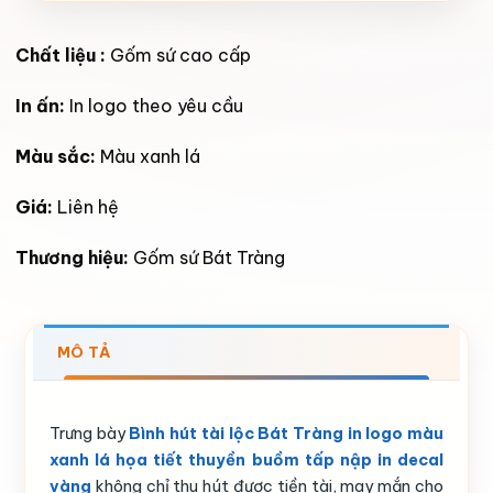
Chất liệu :
Gốm sứ cao cấp
In ấn:
In logo theo yêu cầu
Màu sắc:
Màu xanh lá
Giá:
Liên hệ
Thương hiệu:
Gốm sứ Bát Tràng
MÔ TẢ
Trưng bày
Bình hút tài lộc Bát Tràng in logo màu
xanh lá họa tiết thuyền buồm tấp nập in decal
vàng
không chỉ thu hút được tiền tài, may mắn cho