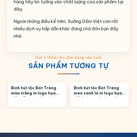
hàng hãy tin tưởng vào chất lượng của sản phẩm tại
đây.
Ngoài những điều kể trên, Xưởng Gốm Việt còn rất
nhiều dịch vụ hấp dẫn khác đang chờ đón bạn đấy
nhé.
SẢN PHẨM TƯƠNG TỰ
Bình hút lộc Bát Tràng
Bình hút lộc Bát Tràng
màu trắng in logo họa
men xanh lá in logo họa
tiết mẫu đơn chim trĩ in
tiết hoa sen in decal
decal vàng BHL-10
vàng BHL-27