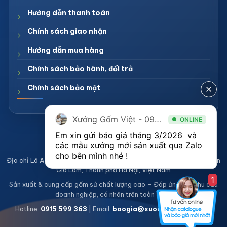
Hướng dẫn thanh toán
Chính sách giao nhận
Hướng dẫn mua hàng
Chính sách bảo hành, đổi trả
Chính sách bảo mật
Xưởng Gốm Việt - 094.1900.823
ONLINE
Em xin gửi báo giá tháng 3/2026  và 
CÔNG TY TNHH XƯỞNG GỐM VIỆT
các mẫu xưởng mới sản xuất qua Zalo 
Mã số thuế 0108836921
cho bên mình nhé ! 
Địa chỉ Lô A2, Khu sản xuất làng nghề Bát Tràng, Xã Bát Tràng, Huyện
Gia Lâm, Thành phố Hà Nội, Việt Nam
1
Sản xuất & cung cấp gốm sứ chất lượng cao – Đáp ứng mọi nhu cầu
doanh nghiệp, cá nhân trên toàn quốc
Hotline:
0915 599 363
| Email:
baogia@xuonggomviet.com