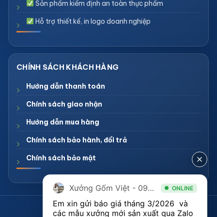
Sản phẩm kiểm định an toàn thực phẩm
Hỗ trợ thiết kế, in logo doanh nghiệp
Hướng dẫn thanh toán
Chính sách giao nhận
Hướng dẫn mua hàng
Chính sách bảo hành, đổi trả
Chính sách bảo mật
Xưởng Gốm Việt - 094.1900.823
ONLINE
Em xin gửi báo giá tháng 3/2026  và 
CÔNG TY TNHH XƯỞNG GỐM VIỆT
các mẫu xưởng mới sản xuất qua Zalo 