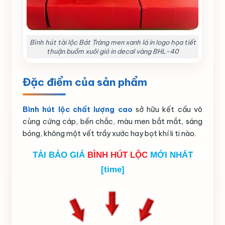
Bình hút tài lộc Bát Tràng men xanh lá in logo họa tiết
thuận buồm xuôi gió in decal vàng BHL-40
Đặc điểm của sản phẩm
Bình hút lộc chất lượng cao
sở hữu kết cấu vô
cùng cứng cáp, bền chắc, màu men bắt mắt, sáng
bóng, không một vết trầy xước hay bọt khí li ti nào.
TẢI BÁO GIÁ
BÌNH HÚT LỘC
MỚI NHẤT
[time]