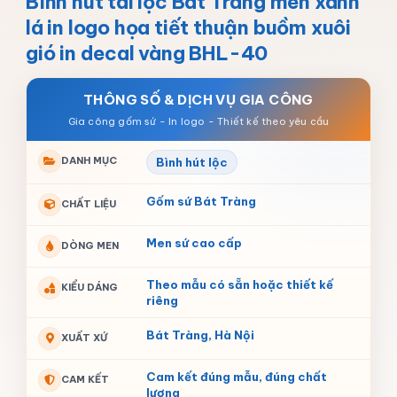
Bình hút tài lộc Bát Tràng men xanh
lá in logo họa tiết thuận buồm xuôi
gió in decal vàng BHL-40
THÔNG SỐ & DỊCH VỤ GIA CÔNG
DANH MỤC
Bình hút lộc
Gốm sứ Bát Tràng
CHẤT LIỆU
Men sứ cao cấp
DÒNG MEN
Theo mẫu có sẵn hoặc thiết kế
KIỂU DÁNG
riêng
Bát Tràng, Hà Nội
XUẤT XỨ
Cam kết đúng mẫu, đúng chất
CAM KẾT
lượng