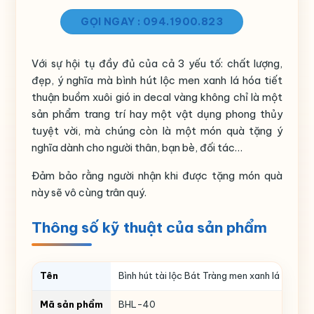
GỌI NGAY : 094.1900.823
Với sự hội tụ đầy đủ của cả 3 yếu tố: chất lượng,
đẹp, ý nghĩa mà bình hút lộc men xanh lá hóa tiết
thuận buồm xuôi gió in decal vàng không chỉ là một
sản phẩm trang trí hay một vật dụng phong thủy
tuyệt vời, mà chúng còn là một món quà tặng ý
nghĩa dành cho người thân, bạn bè, đối tác…
Đảm bảo rằng người nhận khi được tặng món quà
này sẽ vô cùng trân quý.
Thông số kỹ thuật của sản phẩm
Tên
Bình hút tài lộc Bát Tràng men xanh lá in log
Mã sản phẩm
BHL-40