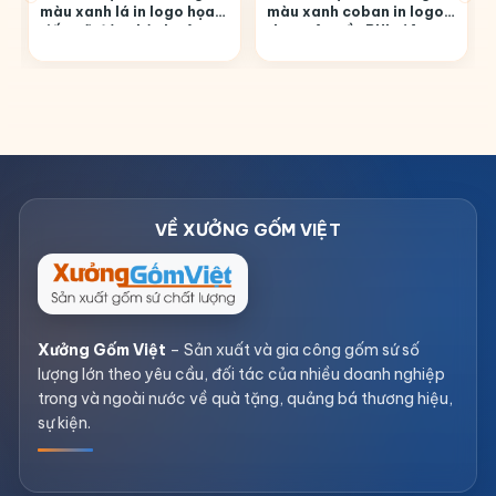
màu xanh lá in logo họa
màu xanh coban in logo
tiết mã đáo thành công
theo yêu cầu BHL-14
in decal vàng BHL-17
Xưởng Gốm Việt
– Sản xuất và gia công gốm sứ số
lượng lớn theo yêu cầu, đối tác của nhiều doanh nghiệp
trong và ngoài nước về quà tặng, quảng bá thương hiệu,
sự kiện.