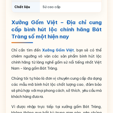
Chất liệu
Sứ cao cấp
Màu sắc
Màu xanh lá
Xưởng Gốm Việt – Địa chỉ cung
Họa tiết
Thuận buồm xuôi gió
cấp bình hút lộc chính hãng Bát
Tràng số một hiện nay
Thương hiệu
Bát Tràng
Chỉ cần tìm đến
Xưởng Gốm Việt
, bạn sẽ có thể
chiêm ngưỡng vô vàn các sản phẩm bình hút lộc
chính hãng từ làng nghề gốm sứ nổi tiếng nhất Việt
Nam – làng gốm Bát Tràng.
Chúng tôi tự hào là đơn vị chuyên cung cấp đa dạng
các mẫu mã bình hút lộc chất lượng cao, đảm bảo
sẽ phù hợp với mọi phong cách, sở thích, yêu cầu mà
khách hàng đưa ra.
Vì được nhập trực tiếp tại xưởng gốm Bát Tràng,
không thông qua bất kỳ trung gian nào, nên chúng