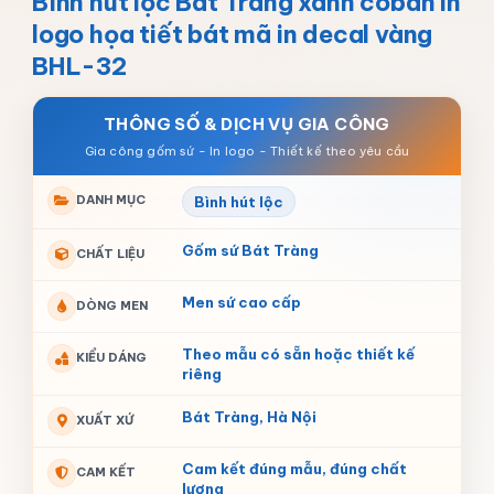
Bình hút lộc Bát Tràng xanh coban in
logo họa tiết bát mã in decal vàng
BHL-32
THÔNG SỐ & DỊCH VỤ GIA CÔNG
DANH MỤC
Bình hút lộc
Gốm sứ Bát Tràng
CHẤT LIỆU
Men sứ cao cấp
DÒNG MEN
Theo mẫu có sẵn hoặc thiết kế
KIỂU DÁNG
riêng
Bát Tràng, Hà Nội
XUẤT XỨ
Cam kết đúng mẫu, đúng chất
CAM KẾT
lượng