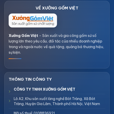
Xưởng Gốm Việt
– Sản xuất và gia công gốm sứ số
lượng lớn theo yêu cầu, đối tác của nhiều doanh nghiệp
trong và ngoài nước về quà tặng, quảng bá thương hiệu,
sự kiện.
CÔNG TY TNHH XƯỞNG GỐM VIỆT
Lô A2, Khu sản xuất làng nghề Bát Tràng, Xã Bát
Tràng, Huyện Gia Lâm, Thành phố Hà Nội, Việt Nam
Mã số thuế: 0108836921