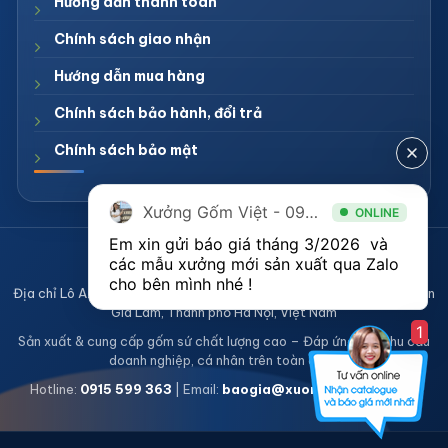
Hướng dẫn thanh toán
Chính sách giao nhận
Hướng dẫn mua hàng
Chính sách bảo hành, đổi trả
Chính sách bảo mật
Xưởng Gốm Việt - 094.1900.823
ONLINE
Em xin gửi báo giá tháng 3/2026  và 
CÔNG TY TNHH XƯỞNG GỐM VIỆT
các mẫu xưởng mới sản xuất qua Zalo 
Mã số thuế 0108836921
cho bên mình nhé ! 
Địa chỉ Lô A2, Khu sản xuất làng nghề Bát Tràng, Xã Bát Tràng, Huyện
Gia Lâm, Thành phố Hà Nội, Việt Nam
1
Sản xuất & cung cấp gốm sứ chất lượng cao – Đáp ứng mọi nhu cầu
doanh nghiệp, cá nhân trên toàn quốc
Hotline:
0915 599 363
| Email:
baogia@xuonggomviet.com