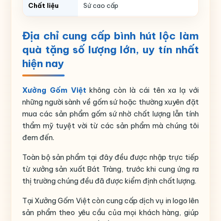
Chất liệu
Sứ cao cấp
Màu sắc
Màu xanh coban
Địa chỉ cung cấp bình hút lộc làm
Họa tiết
Bát mã
quà tặng số lượng lớn, uy tín nhất
hiện nay
Thương hiệu
Bát Tràng
Xưởng Gốm Việt
không còn là cái tên xa lạ với
những người sành về gốm sứ hoặc thường xuyên đặt
mua các sản phẩm gốm sứ nhờ chất lượng lẫn tính
thẩm mỹ tuyệt vời từ các sản phẩm mà chúng tôi
đem đến.
Toàn bộ sản phẩm tại đây đều được nhập trực tiếp
từ xưởng sản xuất Bát Tràng, trước khi cung ứng ra
thị trường chúng đều đã được kiểm định chất lượng.
Tại Xưởng Gốm Việt còn cung cấp dịch vụ in logo lên
sản phẩm theo yêu cầu của mọi khách hàng, giúp