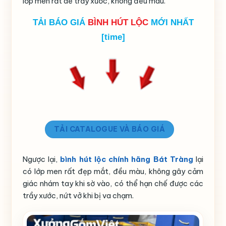
lớp men rất dễ trầy xước, không đều màu.
TẢI BÁO GIÁ
BÌNH HÚT LỘC
MỚI NHẤT
[time]
TẢI CATALOGUE VÀ BÁO GIÁ
Ngược lại,
bình hút lộc chính hãng Bát Tràng
lại
có lớp men rất đẹp mắt, đều màu, không gây cảm
giác nhám tay khi sờ vào, có thể hạn chế được các
trầy xước, nứt vở khi bị va chạm.