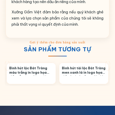
khách hàng tạo nên dấu ấn riêng của mình.
Xưởng Gốm Việt đảm bảo rằng nếu quý khách ghé
xem và lựa chọn sản phẩm của chúng tôi sẽ không
phải thất vọng vì quyết định của mình.
SẢN PHẨM TƯƠNG TỰ
Bình hút lộc Bát Tràng
Bình hút tài lộc Bát Tràng
màu trắng in logo họa
men xanh lá in logo họa
tiết mẫu đơn chim trĩ in
tiết thuận buồm xuôi gió
decal vàng BHL-10
in decal vàng BHL-40